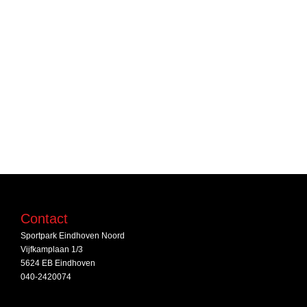
Contact
Sportpark Eindhoven Noord
Vijfkamplaan 1/3
5624 EB Eindhoven
040-2420074