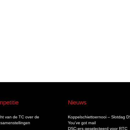
petitie
Nieuws
cht van de TC over de
Koppelschiettoernooi – Slotdag 
samenstellingen
You’ve got mail
DSC‑ers geselecteerd voor RTC