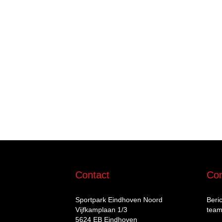
Contact
Com
Sportpark Eindhoven Noord
Beri
Vijfkamplaan 1/3
team
5624 EB Eindhoven