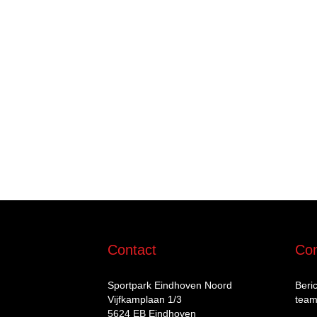
Contact
Com
Sportpark Eindhoven Noord
Beri
Vijfkamplaan 1/3
team
5624 EB Eindhoven