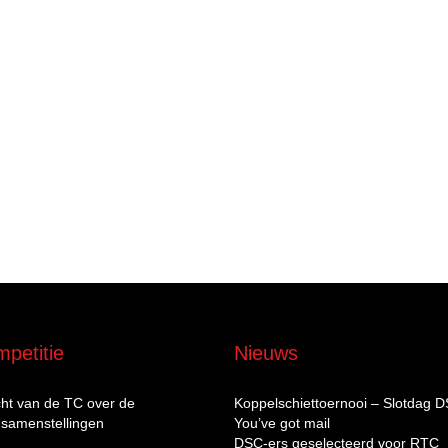
petitie
Nieuws
cht van de TC over de
Koppelschiettoernooi – Slotdag 
samenstellingen
You’ve got mail
DSC‑ers geselecteerd voor RTC