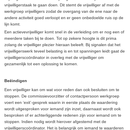
vrijwilligerstaak te gaan doen. Dit stemt de vrijwilliger af met de
werkgroep vrijwilligers zodat de overgang van de ene naar de
andere activiteit goed verloopt en er geen onbedoelde ruis op de
lijn komt.
Een actievevrijwilliger komt snel in de verleiding om er nog een of
meerdere taken bij te doen. Tot op zekere hoogte is dit prima
zolang de vrijwilliger plezier hieraan beleeft. Bij signalen dat het
vrijwilligerswerk teveel belasting is en tot spanningen leidt gaat de
vrijwilligerscoördinator in overleg met de vrijwilliger om
gezamenlijk tot een oplossing te komen.
Beëindigen
Een vrijwilliger kan om wat voor reden dan ook besluiten om te
stoppen. De commissievoorzitter of contactpersoon werkgroep
voert een ‘exit’-gesprek waarin in eerste plaats de waardering
wordt uitgesproken voor iemand zijn inzet, daarnaast wordt ook
besproken of er achterliggende redenen zijn voor iemand om te
stoppen. Indien nodig wordt hierover afgestemd met de
vrijwilligerscoördinator. Het is belangrijk om iemand te waarderen