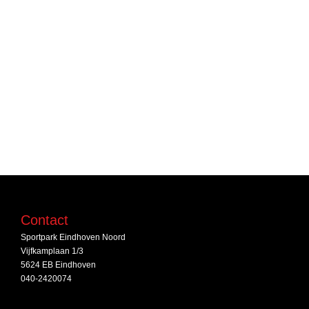
Contact
Sportpark Eindhoven Noord
Vijfkamplaan 1/3
5624 EB Eindhoven
040-2420074