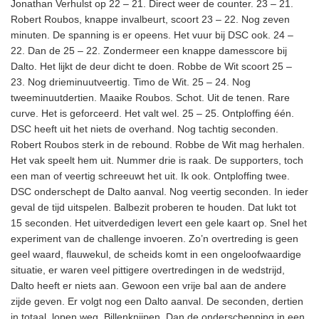
Jonathan Verhulst op 22 – 21. Direct weer de counter. 23 – 21.
Robert Roubos, knappe invalbeurt, scoort 23 – 22. Nog zeven
minuten. De spanning is er opeens. Het vuur bij DSC ook. 24 –
22. Dan de 25 – 22. Zondermeer een knappe damesscore bij
Dalto. Het lijkt de deur dicht te doen. Robbe de Wit scoort 25 –
23. Nog drieminuutveertig. Timo de Wit. 25 – 24. Nog
tweeminuutdertien. Maaike Roubos. Schot. Uit de tenen. Rare
curve. Het is geforceerd. Het valt wel. 25 – 25. Ontploffing één.
DSC heeft uit het niets de overhand. Nog tachtig seconden.
Robert Roubos sterk in de rebound. Robbe de Wit mag herhalen.
Het vak speelt hem uit. Nummer drie is raak. De supporters, toch
een man of veertig schreeuwt het uit. Ik ook. Ontploffing twee.
DSC onderschept de Dalto aanval. Nog veertig seconden. In ieder
geval de tijd uitspelen. Balbezit proberen te houden. Dat lukt tot
15 seconden. Het uitverdedigen levert een gele kaart op. Snel het
experiment van de challenge invoeren. Zo’n overtreding is geen
geel waard, flauwekul, de scheids komt in een ongeloofwaardige
situatie, er waren veel pittigere overtredingen in de wedstrijd,
Dalto heeft er niets aan. Gewoon een vrije bal aan de andere
zijde geven. Er volgt nog een Dalto aanval. De seconden, dertien
in totaal, lopen weg. Billenknijpen. Dan de onderschepping in een