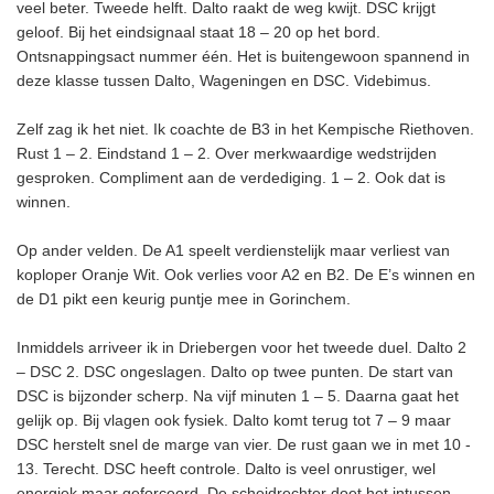
veel beter. Tweede helft. Dalto raakt de weg kwijt. DSC krijgt
geloof. Bij het eindsignaal staat 18 – 20 op het bord.
Ontsnappingsact nummer één. Het is buitengewoon spannend in
deze klasse tussen Dalto, Wageningen en DSC. Videbimus.
Zelf zag ik het niet. Ik coachte de B3 in het Kempische Riethoven.
Rust 1 – 2. Eindstand 1 – 2. Over merkwaardige wedstrijden
gesproken. Compliment aan de verdediging. 1 – 2. Ook dat is
winnen.
Op ander velden. De A1 speelt verdienstelijk maar verliest van
koploper Oranje Wit. Ook verlies voor A2 en B2. De E’s winnen en
de D1 pikt een keurig puntje mee in Gorinchem.
Inmiddels arriveer ik in Driebergen voor het tweede duel. Dalto 2
– DSC 2. DSC ongeslagen. Dalto op twee punten. De start van
DSC is bijzonder scherp. Na vijf minuten 1 – 5. Daarna gaat het
gelijk op. Bij vlagen ook fysiek. Dalto komt terug tot 7 – 9 maar
DSC herstelt snel de marge van vier. De rust gaan we in met 10 -
13. Terecht. DSC heeft controle. Dalto is veel onrustiger, wel
energiek maar geforceerd. De scheidrechter doet het intussen