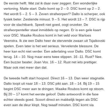
De eerste helft. Wat zal ik daar over zeggen. Een wonderlijke
vertoning. Matte start. Dalto komt op 2 – 0. DSC komt op 2 – 2.
Het wordt 5 – 2. 5 – 3. Zeven strafworpen!? Dalto is scherper, ook
fysiek beter. Zestiende minuut. 9 – 5. Het wordt 13 – 7. DSC is rijp
voor de slachtbank. Speelt niet goed, oogt onzeker. De
strafworpenteller staat inmiddels op negen. Er is een gele kaart
voor DSC. Maaike Roubos komt in het veld voor Marloes
Veenstra. Ik zie een Dalto heer de stervende zwaan uit Tsjaikovski
spelen. Even later is het wel serieus. Vervelende blessure. De
heer kan echt niet verder. Een aderlating voor Dalto. DSC komt
terug. 14 – 10. Nog maar eens twee stippen. 16 -11. Rust? Nee.
Een buzzer beater. Joan Vos. 16 – 12. Rust net iets prettiger.
Maar ook niet meer dan dat.
De tweede helft start hoopvol. Direct 16 – 13. Dan weer stagnatie.
Dalto loopt uit naar 18 – 13. DSC pikt aan. 18 – 14. Bij 19 – 15
begint DSC meer aan te dringen. Maaike Roubos komt op stoom.
Bij 20 – 17 komt het eerste geloof. Dalto antwoordt in die fase
echter steeds goed. Scoort direct en makkelijk tegen als DSC
even aan de deur klopt. Nog twaalf minuten. DSC komt via