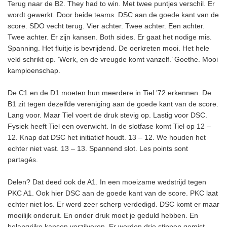
Terug naar de B2. They had to win. Met twee puntjes verschil. Er
wordt gewerkt. Door beide teams. DSC aan de goede kant van de
score. SDO vecht terug. Vier achter. Twee achter. Een achter.
Twee achter. Er zijn kansen. Both sides. Er gaat het nodige mis.
Spanning. Het fluitje is bevrijdend. De oerkreten mooi. Het hele
veld schrikt op. ‘Werk, en de vreugde komt vanzelf.’ Goethe. Mooi
kampioenschap.
De C1 en de D1 moeten hun meerdere in Tiel ’72 erkennen. De
B1 zit tegen dezelfde vereniging aan de goede kant van de score.
Lang voor. Maar Tiel voert de druk stevig op. Lastig voor DSC.
Fysiek heeft Tiel een overwicht. In de slotfase komt Tiel op 12 –
12. Knap dat DSC het initiatief houdt. 13 – 12. We houden het
echter niet vast. 13 – 13. Spannend slot. Les points sont
partagés.
Delen? Dat deed ook de A1. In een moeizame wedstrijd tegen
PKC A1. Ook hier DSC aan de goede kant van de score. PKC laat
echter niet los. Er werd zeer scherp verdedigd. DSC komt er maar
moeilijk onderuit. En onder druk moet je geduld hebben. En
belangrijke kansen verzilveren. Er worden drie stippen gemist.