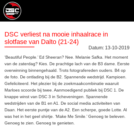
DSC verliest na mooie inhaalrace in
slotfase van Dalto (21-24)
Datum:
13
-
10
-
2019
‘Beautiful People.’ Ed Sheeran? Nee. Melanie Safka. Het moment
van de zaterdag? Kies. De prachtige lach van de B3 dame. Eerste
overwinning binnengehaald. Trots fotografereden ouders. B4 op
de foto. De ontlading bij de B2. Spannende wedstrijd. Kampioen.
Gefeliciteerd. Het plezier bij de zoekmaakcombinatie waaruit
Marloes scoorde bij twee. Aanmoedigend publiek bij DSC 1. De
knappe winst van DSC 3 in Scheveningen. Spannende
wedstrijden van de B1 en A1. De social media activiteiten van
Daan. Het eerste puntje van de A2. Een scherpe, goede Lotte. Al
was het in het geel shirtje. ‘Make Me Smile.’ Genoeg te beleven.
Genoeg te zien. Genoeg te genieten.