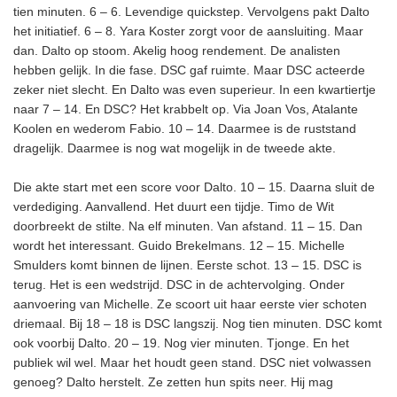
tien minuten. 6 – 6. Levendige quickstep. Vervolgens pakt Dalto
het initiatief. 6 – 8. Yara Koster zorgt voor de aansluiting. Maar
dan. Dalto op stoom. Akelig hoog rendement. De analisten
hebben gelijk. In die fase. DSC gaf ruimte. Maar DSC acteerde
zeker niet slecht. En Dalto was even superieur. In een kwartiertje
naar 7 – 14. En DSC? Het krabbelt op. Via Joan Vos, Atalante
Koolen en wederom Fabio. 10 – 14. Daarmee is de ruststand
dragelijk. Daarmee is nog wat mogelijk in de tweede akte.
Die akte start met een score voor Dalto. 10 – 15. Daarna sluit de
verdediging. Aanvallend. Het duurt een tijdje. Timo de Wit
doorbreekt de stilte. Na elf minuten. Van afstand. 11 – 15. Dan
wordt het interessant. Guido Brekelmans. 12 – 15. Michelle
Smulders komt binnen de lijnen. Eerste schot. 13 – 15. DSC is
terug. Het is een wedstrijd. DSC in de achtervolging. Onder
aanvoering van Michelle. Ze scoort uit haar eerste vier schoten
driemaal. Bij 18 – 18 is DSC langszij. Nog tien minuten. DSC komt
ook voorbij Dalto. 20 – 19. Nog vier minuten. Tjonge. En het
publiek wil wel. Maar het houdt geen stand. DSC niet volwassen
genoeg? Dalto herstelt. Ze zetten hun spits neer. Hij mag