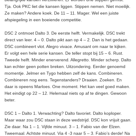
Tja. Ook PKC liet die kansen liggen. Stippen nemen. Niet moeilijk.
Ze maken? Andere koek. De 11 – 11. Mager. Wel een juiste
afspiegeling in een boeiende competitie.
DSC 2 ontmoet Dalto 3. De eerste helft. Vermakelijk. DSC trekt
direct van leer. 4 – 0. Dalto pikt aan op 4 – 2. Dan is het gedaan.
DSC combineert vlot. Alegro vivace. Amusant om naar te kijken.
Er volgt een hele serie kansen. De teller stopt bij 15 – 6. Rust.
Tweede helft. Minder enerverend. Allegretto. Minder scherp. Dalto
kan echter geen potten breken. Uitzondering. Eerder genoemd
momentje. Jelmer en Tygo hebben zelf de kans. Combineren.
Combineren nog eens. Tegenstanders? Draaien. Zoeken. En
daar is opeens Marloes. One moment. Het kan veel goed maken.
Het eindigt op 22 – 12. Helemaal niets op af te dingen. Gewoon
beter.
DSC 1 – Dalto 1. Verwachting? Dalto favoriet. Dalto koploper.
Maar waar zou DSC staan in deze wedstrijd. DSC kon vrijuit gaan.
Zie daar. Na 1 – 1. Vijfde minuut. 3 – 1. Fabio van der Elzen.
Tweemaal. Achtste minuut. Via 4 -3 naar 5 – 3. Fabio’s derde! Na