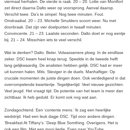
viermaal herhalen. De vierde is raak. 20 – 20. Lotte van Montfort
zet direct daarna Dalto weer op voorsprong. Aanval daarop.
Verschil twee. Da’s te simpel. Nog twee minuten. Fout.
Omdraaibal. 20 – 23. Michelle Smulders scoort weer. Nu met
doorbraak. Dat zijn vier doelpunten in twaalf minuten.
Convincente. 21 – 23. Laatste seconden. Dalto doet er nog eentje
bij. 21 – 24. Misschien iets te veel verschil.
Wat te denken? Dalto. Beter. Volwassenere ploeg. In de eindfase
zeker. DSC kwam heel knap terug. Speelde in de tweede helft
lang gelijkwaardig. De analisten hebben gelijk. DSC had er meer
uit kunnen halen. Mits. Steviger in de duels. Manhaftiger. Op
cruciale momenten de juiste dingen doen. Ook verdedigend in dat
overrompelende kwartiertje. Tegelijkertijd. Veel nieuwe gezichten.
Veel jeugd. Het vraagt tijd. De potentie van het team is meer dan
zichtbaar. Ik heb geduld. Er komt ook nog wat aan.
Zondagochtend. Een ‘contente mens.’ Ik zag een heerlijke
wedstrijd. Had een leuk dagje DSC. Tijd voor andere dingen.
‘Breakfast At Tiffany’s.’ Deep Blue Somthing. Overigens. Het is
ook een film. Met een mooi liedje. Even naar YouTube.