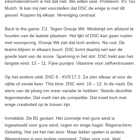
inkomstenstroom is het dat niet. We willen veel. Probleem. It’s Too
Mutch. Ik kan mij niet voorstellen dat DSC de enige is met dit
gevoel. Koppen bij elkaar. Vereniging centraal.
Back to the game. C1. Tegen Oranje Wit. Wedstrijd om afstand te
houden van de laatste plaatsen. Het lijkt of DSC kan gaan rusten
met voorsprong. Oranje Wit ziet dat toch anders. Na rust. De
teams blijven in elkaars buurt. DSC komt daarbij wel aan de
goede kant van de score. Spanning in het slot. DSC trekt aan het
langste eind. 13 – 11. Fijne puntjes. Vitamine voor zelfvertrouwen.
Op het andere veld. DSC 6 - KVS’17 2. Ze zien elkaar al voor de
vijfde of zesde keer. This time. DSC wint. 15 – 12. In de nazit. De
wens van de ploeg om meer variatie te hebben. Steeds dezelfde
tegenstander, Dat voelt niet als competitie. Dat moet toch met
enige creativiteit op te lossen zijn.
Inmiddels. De B1 gestart. Het zonnetje met gure wind is
ingewisseld voor gure wind, regen en enige hagel. Regenschirm.
Gelukkig. Het zet het niet door. Maar lekker spelen is anders.
Wageningen is een lastige opponent. Zeker voor rust. Veel