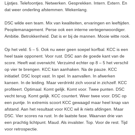
Lijstjes. Telefoontjes. Netwerken. Gesprekken. Intern. Extern. En
dat weer onderling afstemmen. Wekenlang.
DSC wilde een team. Mix van kwaliteiten, ervaringen en leeftijden.
Peoplemanagement. Perse ook een interne vertegenwoordiger.
Ambitie. Betrokkenheid. Dat is er bij de mannen. Mooie witte rook.
Op het veld. 5 – 5. Ook nu weer geen soepel korfbal. KCC is een
heel taaie opponent. Voor rust. DSC aan de goede kant van de
score. Heeft wat overwicht. Verzuimd echter op 8 – 5 het verschil
op vier te brengen. KCC kan aanhaken. Na de pauze. KCC
initiatief. DSC loopt vast. In spel. In aanvallen. In afwerken
kansen. In de leiding. Maar verdrinkt zich vooral in zichzelf. KCC
profiteert. Optimaal. Komt gelijk. Komt voor. Twee punten. DSC
vecht terug. Komt gelijk. KCC countert. Weer twee voor. DSC op
een puntje. In extremis scoort KCC gewaagd maar heel knap van
afstand. Aan het resultaat voor KCC wil ik niets afdingen. Maar
DSC. Vier scores na rust. In de laatste fase. Waarvan drie van
een prachtig lichtpunt. Maud. Als invalster. Top. Voor de rest. Tijd
voor retrospectie.