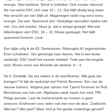
energie. Veel werklust. Schot is trefzeker. Ook zonder rebound.
Na rust werkt DSC zich naar 15 – 12. Dat blijft akelig lang staan.
Het verschil van vier blijft uit. Wageningen tankt nog eens extra
energie. Zet aan. Spannend slot. Geduldige aanvallen spelen lukt
niet. Zou wel moeten. Maar ja, dat is simpel gezegd. Met wat
billenknijpen wint DSC. 16 – 15. Missie geslaagd. Het blijft
spannend bovenin. Leuk.
Een tijdje volg ik de A3. Damesteam. Rietvogels A1 tegenstander.
Even schakelen. Van gemengd naar dames. Het is een leuke
wedstrijd. DSC heeft het meeste initiatief. Trekt aan het langste
eind. Mooie score van Michelle als slotstuk. 8 – 4.
De A. Eindelijk. Na zes weken in de wachtkamer. Wat gaat dat
brengen? Ik kijk de wedstrijd met Patrick Bezemer. Een van de
nieuwe trainers. Volgend jaar samen met Tjeerd Kooiman en Rob
Berreboom aan het roer. Afgelopen week kwam het rond. Pfff.
Pittige periode. Laat de trainersmarkt op moeten is geen
sinecure. Eindhoven voor velen ook niet voor de deur. Zoektocht.
Wat kan? Wat past? Waar vind je het goede onderlinge gevoel?