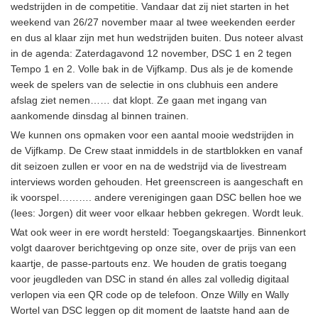
wedstrijden in de competitie. Vandaar dat zij niet starten in het
weekend van 26/27 november maar al twee weekenden eerder
en dus al klaar zijn met hun wedstrijden buiten. Dus noteer alvast
in de agenda: Zaterdagavond 12 november, DSC 1 en 2 tegen
Tempo 1 en 2. Volle bak in de Vijfkamp. Dus als je de komende
week de spelers van de selectie in ons clubhuis een andere
afslag ziet nemen…… dat klopt. Ze gaan met ingang van
aankomende dinsdag al binnen trainen.
We kunnen ons opmaken voor een aantal mooie wedstrijden in
de Vijfkamp. De Crew staat inmiddels in de startblokken en vanaf
dit seizoen zullen er voor en na de wedstrijd via de livestream
interviews worden gehouden. Het greenscreen is aangeschaft en
ik voorspel………. andere verenigingen gaan DSC bellen hoe we
(lees: Jorgen) dit weer voor elkaar hebben gekregen. Wordt leuk.
Wat ook weer in ere wordt hersteld: Toegangskaartjes. Binnenkort
volgt daarover berichtgeving op onze site, over de prijs van een
kaartje, de passe-partouts enz. We houden de gratis toegang
voor jeugdleden van DSC in stand én alles zal volledig digitaal
verlopen via een QR code op de telefoon. Onze Willy en Wally
Wortel van DSC leggen op dit moment de laatste hand aan de