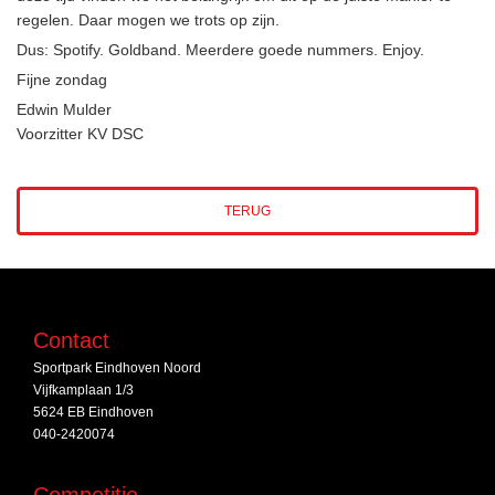
regelen. Daar mogen we trots op zijn.
Dus: Spotify. Goldband. Meerdere goede nummers. Enjoy.
Fijne zondag
Edwin Mulder
Voorzitter KV DSC
TERUG
Contact
Sportpark Eindhoven Noord
Vijfkamplaan 1/3
5624 EB Eindhoven
040-2420074