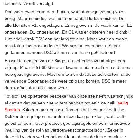
techniek. Wordt vervolgd.
Dan weer even terug naar buiten, want daar zijn we nog volop
bezig. Maar inmiddels wel met een aantal Herbstmeisters: De
allerkleinsten F1, ongeslagen. E2 nog even in de wachtkamer, E1
ongeslagen, D1 ongeslagen. En C1 was er gisteren heel dichtbij.
Uiteindelijk trok PSV aan het langste eind. Maar wat een mooie
resultaten met oorkondes en We are the champions. Super
gedaan en namens DSC allemaal van harte gefeliciteerd.
En wat te denken van de Bingo- en poffertjesavond afgelopen
vrijdag. Maar liefst 60 kinderen kwamen hier op af en hadden een
hele gezellige avond. Mooi om te zien dat deze activiteiten na de
vervelende Coronaperiode weer op gang komen. DSC is meer
dan korfbal, dat blijkt maar weer.
Tot slot: De oplettende bezoeker van onze site heeft waarschijnlijk
al gezien dat we een nieuw item hebben bovenin de balk:
Veilig
Sporten
. Klik er maar eens op. Namens het bestuur heeft Ilse
Dekker de afgelopen maanden deze kar getrokken, wat heeft
geleid tot een nieuw protocol, gedragsregels en een hernieuwde
invulling van de rol van vertrouwenscontactpersoon. Zeker in
deze tijd vinden we het belangrijk om dit op de juiste manier te