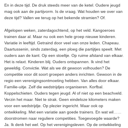
En in deze tijd. De druk steeds meer van de ketel. Oudere jeugd
mag ook aan de partijvorm. Is de vraag. Wat houden we over van
deze tijd? Vallen we terug op het bekende stramien? Of.
Afgelopen weken, zaterdagochtend, op het veld. Kangoeroes
trainen daar al. Maar nu ook een hele groep nieuwe kinderen.
Variatie in leeftijd. Getraind door veel van onze leden. Chapeau.
Daartussenin, sinds zaterdag, een ploeg die partijtjes speelt. Met
ouders aan de kant. Op een stoeltje. Op ruime afstand van elkaar.
Het is relaxt. Kinderen blij. Ouders ontspannen. Ik vind het
geweldig. Convictie. Wat als we dit gewoon volhouden? De
competitie voor dit soort groepen anders inrichten. Gewoon in de
regio een verenigingsontmoeting hebben. Van alles door elkaar.
Familie-uitje. Zelf die wedstrijdjes organiseren. Korfbal.
Koppelschieten. Ouders tegen jeugd. Al of niet op een beachveld.
Verzin het maar. Niet te strak. Geen eindeloze kilometers maken
voor een wedstrijdje. Op plezier ingericht. Maar ook op
ontwikkeling. Met een variatie aan goede trainers. En wat wil……
doorstromen naar reguliere competities. Toegevoegde waarde?
Ja. Ik denk het wel. Op het verenigingsleven. Op de ontwikkeling