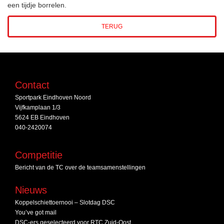
een tijdje borrelen.
TERUG
Contact
Sportpark Eindhoven Noord
Vijfkamplaan 1/3
5624 EB Eindhoven
040-2420074
Competitie
Bericht van de TC over de teamsamenstellingen
Nieuws
Koppelschiettoernooi – Slotdag DSC
You’ve got mail
DSC‑ers geselecteerd voor RTC Zuid‑Oost