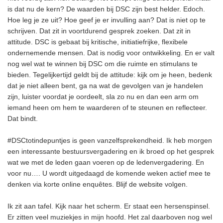
is dat nu de kern? De waarden bij DSC zijn best helder. Edoch.
Hoe leg je ze uit? Hoe geef je er invulling aan? Dat is niet op te
schrijven. Dat zit in voortdurend gesprek zoeken. Dat zit in
attitude. DSC is gebaat bij kritische, initiatiefrijke, flexibele
ondernemende mensen. Dat is nodig voor ontwikkeling. En er valt
nog wel wat te winnen bij DSC om die ruimte en stimulans te
bieden. Tegelijkertijd geldt bij de attitude: kijk om je heen, bedenk
dat je niet alleen bent, ga na wat de gevolgen van je handelen
zijn, luister voordat je oordeelt, sla zo nu en dan een arm om
iemand heen om hem te waarderen of te steunen en reflecteer.
Dat bindt.
#DSCtotindepuntjes is geen vanzelfsprekendheid. Ik heb morgen
een interessante bestuursvergadering en ik broed op het gesprek
wat we met de leden gaan voeren op de ledenvergadering. En
voor nu…. U wordt uitgedaagd de komende weken actief mee te
denken via korte online enquêtes. Blijf de website volgen.
Ik zit aan tafel. Kijk naar het scherm. Er staat een hersenspinsel.
Er zitten veel muziekjes in mijn hoofd. Het zal daarboven nog wel