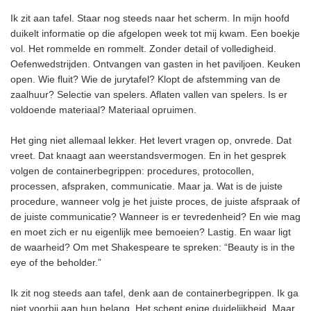
Ik zit aan tafel. Staar nog steeds naar het scherm. In mijn hoofd
duikelt informatie op die afgelopen week tot mij kwam. Een boekje
vol. Het rommelde en rommelt. Zonder detail of volledigheid.
Oefenwedstrijden. Ontvangen van gasten in het paviljoen. Keuken
open. Wie fluit? Wie de jurytafel? Klopt de afstemming van de
zaalhuur? Selectie van spelers. Aflaten vallen van spelers. Is er
voldoende materiaal? Materiaal opruimen.
Het ging niet allemaal lekker. Het levert vragen op, onvrede. Dat
vreet. Dat knaagt aan weerstandsvermogen. En in het gesprek
volgen de containerbegrippen: procedures, protocollen,
processen, afspraken, communicatie. Maar ja. Wat is de juiste
procedure, wanneer volg je het juiste proces, de juiste afspraak of
de juiste communicatie? Wanneer is er tevredenheid? En wie mag
en moet zich er nu eigenlijk mee bemoeien? Lastig. En waar ligt
de waarheid? Om met Shakespeare te spreken: “Beauty is in the
eye of the beholder.”
Ik zit nog steeds aan tafel, denk aan de containerbegrippen. Ik ga
niet voorbij aan hun belang. Het schept enige duidelijkheid. Maar