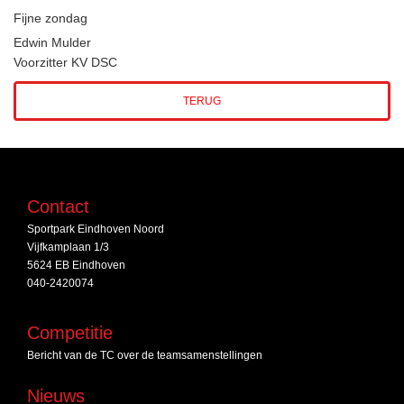
Fijne zondag
Edwin Mulder
Voorzitter KV DSC
TERUG
Contact
Sportpark Eindhoven Noord
Vijfkamplaan 1/3
5624 EB Eindhoven
040-2420074
Competitie
Bericht van de TC over de teamsamenstellingen
Nieuws