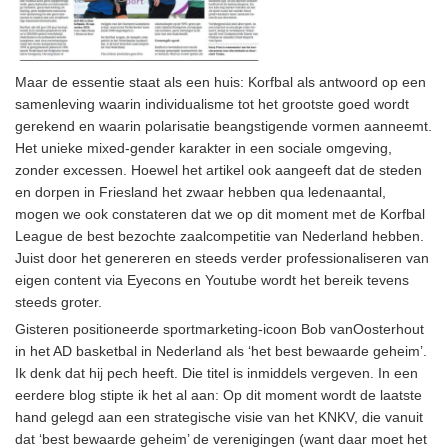
Maar de essentie staat als een huis: Korfbal als antwoord op een
samenleving waarin individualisme tot het grootste goed wordt
gerekend en waarin polarisatie beangstigende vormen aanneemt.
Het unieke mixed-gender karakter in een sociale omgeving,
zonder excessen. Hoewel het artikel ook aangeeft dat de steden
en dorpen in Friesland het zwaar hebben qua ledenaantal,
mogen we ook constateren dat we op dit moment met de Korfbal
League de best bezochte zaalcompetitie van Nederland hebben.
Juist door het genereren en steeds verder professionaliseren van
eigen content via Eyecons en Youtube wordt het bereik tevens
steeds groter.
Gisteren positioneerde sportmarketing-icoon Bob vanOosterhout
in het AD basketbal in Nederland als ‘het best bewaarde geheim’.
Ik denk dat hij pech heeft. Die titel is inmiddels vergeven. In een
eerdere blog stipte ik het al aan: Op dit moment wordt de laatste
hand gelegd aan een strategische visie van het KNKV, die vanuit
dat ‘best bewaarde geheim’ de verenigingen (want daar moet het