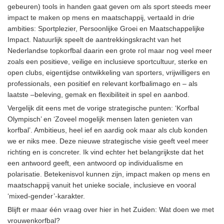
gebeuren) tools in handen gaat geven om als sport steeds meer
impact te maken op mens en maatschappij, vertaald in drie
ambities: Sportplezier, Persoonlijke Groei en Maatschappelijke
Impact. Natuurlijk speelt de aantrekkingskracht van het
Nederlandse topkorfbal daarin een grote rol maar nog veel meer
zoals een positieve, veilige en inclusieve sportcultuur, sterke en
open clubs, eigentijdse ontwikkeling van sporters, vrijwilligers en
professionals, een positief en relevant korfbalimago en – als
laatste –beleving, gemak en flexibiliteit in spel en aanbod.
Vergelijk dit eens met de vorige strategische punten: ‘Korfbal
Olympisch’ en ‘Zoveel mogelijk mensen laten genieten van
korfbal’. Ambitieus, heel ief en aardig ook maar als club konden
we er niks mee. Deze nieuwe strategische visie geeft veel meer
richting en is concreter. Ik vind echter het belangrijkste dat het
een antwoord geeft, een antwoord op individualisme en
polarisatie. Betekenisvol kunnen zijn, impact maken op mens en
maatschappij vanuit het unieke sociale, inclusieve en vooral
‘mixed-gender’-karakter.
Blijft er maar één vraag over hier in het Zuiden: Wat doen we met
vrouwenkorfbal?