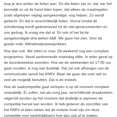
loop je dus achter de feiten aan’. En die feiten zijn zo, dat ‘we’ het
kennelijk zo uit de hand laten lopen, dat alleen de maatregelen
zoals afgelopen vrijdag aangekondigd, nog helpen. Zo wordt
gedacht. En dat is verschrikkelijk balen. Vooral omdat de
schuldvraag wordt gedownsized tot de niet-gevaccineerden en
ons gedrag. Ik vraag me dat af. En ook of het bij de
aangekondigde drie weken blijft. We gaan het zien. Voor de
goede orde: #ikhebnetjestweeprikkies
Hoe dan ook. We zitten er mee. Dit weekend nog een compleet
programma. Vanaf aankomende maandag stilte. In ieder geval op
de doordeweekse avonden. Hoe we de weekenden tot 17.00 uur
gaan invullen, is nog niet duidelijk. Dat zal ook afhangen van de
communicatie vanuit het KNKV. Maar we gaan die uren wel zo
veel als mogelijk benutten. Dat is de insteek.
Hoe de zaalcompetitie gaat verlopen is op dit moment compleet
onduidelijk. Er zullen, net als vorig jaar, verschillende draaiboeken
uitgerold worden op het moment dat duidelijk is wanneer de
competitie hervat kan worden. Ik heb gisteren de voorzitter van
het KNKV al laten weten dat de insteek moet zijn om deze
competitie voor wedstrijdteams hoe dan ook af te maken.