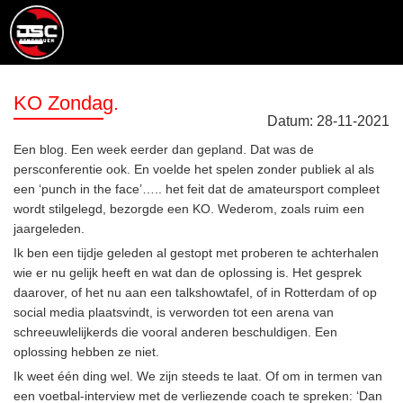
KO Zondag.
Datum:
28
-
11
-
2021
Een blog. Een week eerder dan gepland. Dat was de
persconferentie ook. En voelde het spelen zonder publiek al als
een ‘punch in the face’….. het feit dat de amateursport compleet
wordt stilgelegd, bezorgde een KO. Wederom, zoals ruim een
jaargeleden.
Ik ben een tijdje geleden al gestopt met proberen te achterhalen
wie er nu gelijk heeft en wat dan de oplossing is. Het gesprek
daarover, of het nu aan een talkshowtafel, of in Rotterdam of op
social media plaatsvindt, is verworden tot een arena van
schreeuwlelijkerds die vooral anderen beschuldigen. Een
oplossing hebben ze niet.
Ik weet één ding wel. We zijn steeds te laat. Of om in termen van
een voetbal-interview met de verliezende coach te spreken: ‘Dan