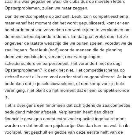
zoal mis was gegaan en waar de clubs dus op moesten letten.
Opstartproblemen, zullen we maar zeggen.
Dan de veldcompetitie op zichzelf. Leuk, zo’n competitieschema
maar vanaf het moment dat het wordt gepubliceerd, komt er een
bombardement van verzoeken om wedstrijden te verplaatsen om
de meest uiteenlopende redenen. En dat gaat vrolijk door tot zo
ongeveer de laatste wedstrijd die we buiten spelen, voordat we de
zaal ingaan. Best leuk (not!) voor de mensen die de planning
doen van wedstrijden, vervoer, reserveregelingen,
scheidsrechters en barpersoneel. Het verandert met de dag.
Opstartproblemen? Ik denk het niet. Het competitieschema op
zichzelf wordt al in een veel eerder stadium gepubliceerd. Je kunt
bedenken dat je je selectieweekend, of een kamp voor je hele
vereniging, niet plant op het moment dat er een competitieronde
is.
Het is overigens een fenomeen dat zich tijdens de zaalcompetitie
beduidend minder afspeelt. Verplaatsen heeft dan direct
financiële gevolgen omdat extra zaalcapaciteit ingehuurd moet
worden en dat heeft een prijskaartje. Dus dan kan het wel. En ik
voorspel, het geschuif en gedoe van deze eerste helft van de