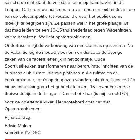
selectie en staf staat de volledige focus op handhaving in de
League. Dat gaan we niet zomaar even doen en leidt in deze fase
van de veldcompetitie tot keuzes, die voor het publiek soms
moeilijk te begrijpen zijn. Ze passen wel in het grote plaatje. Of
dat mag leiden tot een 10-15 thuisnederlaag tegen Wageningen,
valt te betwisten. Wellicht opstartproblemen.
Ondertussen ligt de verbouwing van ons clubhuis op schema. Na
de vakantie lag de nieuwe vloer erin en die zette de overige
zaken van de facelift letterlijk in het zonnetje. Oude
Sportlustkeuken transformeren naar bergruimte, inrichten van de
business club ruimte, nieuwe plafonds in die ruimte en de
bestuurskamer, foto’s op de glazen wanden, planten, likjes verf én
nieuw meubilair gaan het geheel afmaken. 15 november eerste
thuiswedstrijd in de League. Dan is het klaar (is mij beloofd 😉).
Voor de oplettende kijker. Het scorebord doet het niet.
Opstartproblemen.
Fijne zondag.
Edwin Mulder
Voorzitter KV DSC