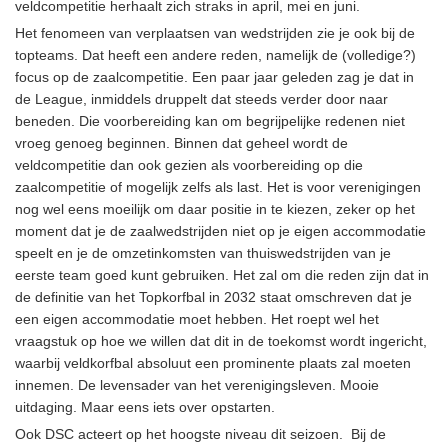
veldcompetitie herhaalt zich straks in april, mei en juni.
Het fenomeen van verplaatsen van wedstrijden zie je ook bij de
topteams. Dat heeft een andere reden, namelijk de (volledige?)
focus op de zaalcompetitie. Een paar jaar geleden zag je dat in
de League, inmiddels druppelt dat steeds verder door naar
beneden. Die voorbereiding kan om begrijpelijke redenen niet
vroeg genoeg beginnen. Binnen dat geheel wordt de
veldcompetitie dan ook gezien als voorbereiding op die
zaalcompetitie of mogelijk zelfs als last. Het is voor verenigingen
nog wel eens moeilijk om daar positie in te kiezen, zeker op het
moment dat je de zaalwedstrijden niet op je eigen accommodatie
speelt en je de omzetinkomsten van thuiswedstrijden van je
eerste team goed kunt gebruiken. Het zal om die reden zijn dat in
de definitie van het Topkorfbal in 2032 staat omschreven dat je
een eigen accommodatie moet hebben. Het roept wel het
vraagstuk op hoe we willen dat dit in de toekomst wordt ingericht,
waarbij veldkorfbal absoluut een prominente plaats zal moeten
innemen. De levensader van het verenigingsleven. Mooie
uitdaging. Maar eens iets over opstarten.
Ook DSC acteert op het hoogste niveau dit seizoen. Bij de