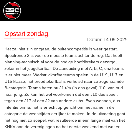
Opstart zondag.
Datum:
14
-
09
-
2025
Het zal niet zijn ontgaan, de buitencompetitie is weer gestart.
Speelronde 2 is voor de meeste teams achter de rug. Dat heeft
planning-technisch al voor de nodige hoofdbrekers gezorgd,
zeker in het jeugdkorfbal. De aanduiding met A, B, C, enz teams
is er niet meer. Wedstrijdkorfbalteams spelen in de U19, U17 en
U15 klasse, het breedtekorfbal is verhuisd naar ze zogenaamde
B-categorie. Teams heten nu J1 t/m (in ons geval) J10, van oud
naar jong. Zo kan het wel voorkomen dat een J10 dus speelt
tegen een J17 of een J2 van andere clubs. Even wennen, dus.
Intentie prima, het is er echt op gericht om met name in die
categorie de wedstrijden eerlijker te maken. In de uitvoering gaat
het nog niet zo soepel, wat resulteerde in een lange mail van het
KNKV aan de verenigingen na het eerste weekend met wat er