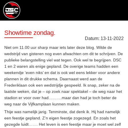
Showtime zondag.
Datum:
13
-
11
-
2022
Niet om 11.00 uur sharp maar iets later deze blog. Wilde de
wedstrijd van gisteren nog even afwachten om dit te schrijven. De
publieke belangstelling viel wat tegen. Ook wel te begrijpen. DSC
1 en 2 waren als enige gepland. De overige teams hadden een
weekendje ‘even niks’ en dat is ook wel eens lekker voor andere
plannen in dit drukke schema. Daarnaast werd aan de
Frederiklaan ook een wedstrijdje gespeeld. Ik snap, zeker na de
laatste weken, dat je – op zoek naar spektakel – de weg naar het
stadion er voor over had……….maar dan had je toch beter de
weg naar de Vijfkamplaan kunnen maken.
Thije was namelijk jarig. Tenminste, dat denk ik. Hij had namelijk
een feestje gepland. Z’n eigen feestje zogezegd. En zoals het
gezegde luidt……. Het leven is een feestje maar je moet wel zelf