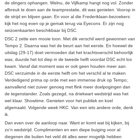
de slingers ophangen. Welnu, de Vijfkamp hangt nog vol. Zonder
afbreuk te doen aan de teamprestatie, dit was genieten. Voorop in
de strijd en blijven gaan. En voor al die Frederiklaan-bezoekers:
kijk het nog even op je gemak terug via Eyecons. Er zijn nog
seizoenkaarten beschikbaar bij DSC.
DSC 2 zette een mooie toon. Met dik verschil werd gewonnen van
Tempo 2. Daarna was het de beurt aan het eerste. En hoewel de
uitslag (29-17) doet vermoeden dat het krachtsverschil behoorlijk
was, duurde het tot diep in de tweede helft voordat DSC echt los
kwam. Vanaf dat moment was er ook geen houden meer aan.
DSC verzuimde in de eerste helft om het verschil al te maken.
Verdedigend prima op orde met een immense druk op Tempo;
aanvallend niet zuiver genoeg met flink meer doelpogingen dan
de tegenstander. Zoals gezegd, na driekwart wedstrijd was het
wel klaar. Showtime. Genieten voor het publiek en koel
afgemaakt. Volgende week HKC. Van een iets andere orde, denk
ik.
Dan even over de aanloop naar. Want er komt wat bij kijken, bij
zo’n wedstrijd. Complimenten en een diepe buiging voor al
diegenen die buiten het veld dit alles weer mogelijk hebben