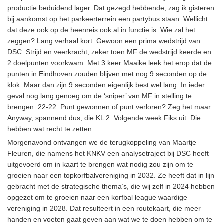
productie beduidend lager. Dat gezegd hebbende, zag ik gisteren
bij aankomst op het parkeerterrein een partybus staan. Wellicht
dat deze ook op de heenreis ook al in functie is. Wie zal het
zeggen? Lang verhaal kort. Gewoon een prima wedstrijd van
DSC. Strijd en veerkracht, zeker toen MF de wedstrijd keerde en
2 doelpunten voorkwam. Met 3 keer Maaike leek het erop dat de
punten in Eindhoven zouden blijven met nog 9 seconden op de
klok. Maar dan zijn 9 seconden eigenlijk best wel lang. In ieder
geval nog lang genoeg om de ‘sniper’ van MF in stelling te
brengen. 22-22. Punt gewonnen of punt verloren? Zeg het maar.
Anyway, spannend dus, die KL 2. Volgende week Fiks uit. Die
hebben wat recht te zetten.
Morgenavond ontvangen we de terugkoppeling van Maartje
Fleuren, die namens het KNKV een analysetraject bij DSC heeft
uitgevoerd om in kaart te brengen wat nodig zou zijn om te
groeien naar een topkorfbalvereniging in 2032. Ze heeft dat in lijn
gebracht met de strategische thema’s, die wij zelf in 2024 hebben
opgezet om te groeien naar een korfbal league waardige
vereniging in 2028. Dat resulteert in een routekaart, die meer
handen en voeten gaat geven aan wat we te doen hebben om te