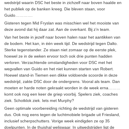
wedstrijd waarin DSC het beste in zichzelf naar boven haalde en
het publiek op de banken kreeg. Die bleven staan, voor
Guido………….
Gisteren tegen Mid Fryslan was misschien wel het mooiste van
deze avond dat hij daar zat. Aan de overkant. Bij z’n team.
Van het beste in jezelf naar boven halen naar het aantikken van
de bodem. Het kan, in één week tijd. De wedstrijd tegen Dalto.
Sterke tegenstander. Ze staan niet zomaar op de eerste plek,
hoewel ze in de weken ervoor toch ook drie punten hadden
verloren. Verzachtende omstandigheden voor DSC met het
wegvallen van Guido en het niet kunnen starten van Robert.
Hoewel stand-in Tiemen een dikke voldoende scoorde in deze
wedstrijd, zakte DSC door de ondergrens. Vooral als team. Dan
moeten er harde noten gekraakt worden in de week erna………
komt ook nog een keer de griep voorbij. Spelers ziek, coaches
ziek. Schotklok ziek. Iets met Murphy?
Geen optimale voorbereiding richting de wedstrijd van gisteren
dus. Ook nog eens tegen de luchtmobiele brigade uit Friesland,
inclusief scherpschutters. Vorige week eindigden ze op 35
doelpunten. In de thuishal weliswaar. In uitwedstrijden ligt de