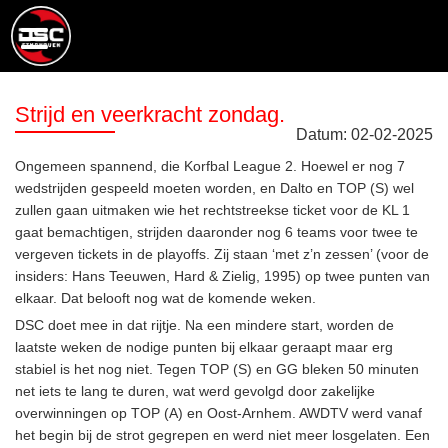
Strijd en veerkracht zondag.
Datum:
02
-
02
-
2025
Ongemeen spannend, die Korfbal League 2. Hoewel er nog 7
wedstrijden gespeeld moeten worden, en Dalto en TOP (S) wel
zullen gaan uitmaken wie het rechtstreekse ticket voor de KL 1
gaat bemachtigen, strijden daaronder nog 6 teams voor twee te
vergeven tickets in de playoffs. Zij staan ‘met z’n zessen’ (voor de
insiders: Hans Teeuwen, Hard & Zielig, 1995) op twee punten van
elkaar. Dat belooft nog wat de komende weken.
DSC doet mee in dat rijtje. Na een mindere start, worden de
laatste weken de nodige punten bij elkaar geraapt maar erg
stabiel is het nog niet. Tegen TOP (S) en GG bleken 50 minuten
net iets te lang te duren, wat werd gevolgd door zakelijke
overwinningen op TOP (A) en Oost-Arnhem. AWDTV werd vanaf
het begin bij de strot gegrepen en werd niet meer losgelaten. Een