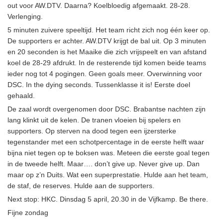
out voor AW.DTV. Daarna? Koelbloedig afgemaakt. 28-28.
Verlenging.
5 minuten zuivere speeltijd. Het team richt zich nog één keer op.
De supporters er achter. AW.DTV krijgt de bal uit. Op 3 minuten
en 20 seconden is het Maaike die zich vrijspeelt en van afstand
koel de 28-29 afdrukt. In de resterende tijd komen beide teams
ieder nog tot 4 pogingen. Geen goals meer. Overwinning voor
DSC. In the dying seconds. Tussenklasse it is! Eerste doel
gehaald.
De zaal wordt overgenomen door DSC. Brabantse nachten zijn
lang klinkt uit de kelen. De tranen vloeien bij spelers en
supporters. Op sterven na dood tegen een ijzersterke
tegenstander met een schotpercentage in de eerste helft waar
bijna niet tegen op te boksen was. Meteen die eerste goal tegen
in de tweede helft. Maar…. don’t give up. Never give up. Dan
maar op z’n Duits. Wat een superprestatie. Hulde aan het team,
de staf, de reserves. Hulde aan de supporters.
Next stop: HKC. Dinsdag 5 april, 20.30 in de Vijfkamp. Be there.
Fijne zondag