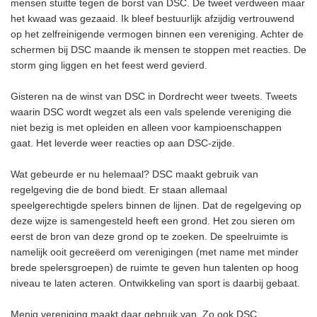
mensen stuitte tegen de borst van DSC. De tweet verdween maar
het kwaad was gezaaid. Ik bleef bestuurlijk afzijdig vertrouwend
op het zelfreinigende vermogen binnen een vereniging. Achter de
schermen bij DSC maande ik mensen te stoppen met reacties. De
storm ging liggen en het feest werd gevierd.
Gisteren na de winst van DSC in Dordrecht weer tweets. Tweets
waarin DSC wordt wegzet als een vals spelende vereniging die
niet bezig is met opleiden en alleen voor kampioenschappen
gaat. Het leverde weer reacties op aan DSC-zijde.
Wat gebeurde er nu helemaal? DSC maakt gebruik van
regelgeving die de bond biedt. Er staan allemaal
speelgerechtigde spelers binnen de lijnen. Dat de regelgeving op
deze wijze is samengesteld heeft een grond. Het zou sieren om
eerst de bron van deze grond op te zoeken. De speelruimte is
namelijk ooit gecreëerd om verenigingen (met name met minder
brede spelersgroepen) de ruimte te geven hun talenten op hoog
niveau te laten acteren. Ontwikkeling van sport is daarbij gebaat.
Menig vereniging maakt daar gebruik van. Zo ook DSC.