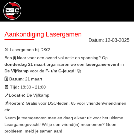
Aankondiging Lasergamen
Datum:
12
-
03
-
2025
🎯 Lasergamen bij DSC!
Ben jij klaar voor een avond vol actie en spanning? Op
donderdag 21 maart
organiseren we een
lasergame-event
in
De Vijfkamp
voor de
F- t/m C-jeugd
! 🚀
🗓️ Datum:
21 maart
⏰ Tijd:
18:30 - 21:00
📍Locatie:
De Vijfkamp
‍💰
Kosten:
Gratis voor DSC-leden, €5 voor vrienden/vriendinnen
etc.
Neem je teamgenoten mee en daag elkaar uit voor het ultieme
lasergamegevecht! Wil je een vriend(in) meenemen? Geen
probleem, meld je samen aan!