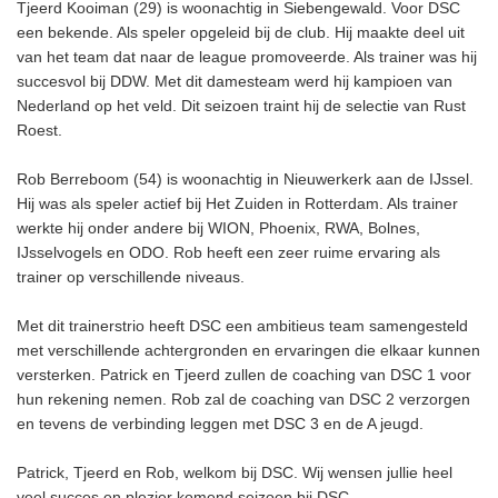
Tjeerd Kooiman (29) is woonachtig in Siebengewald. Voor DSC
een bekende. Als speler opgeleid bij de club. Hij maakte deel uit
van het team dat naar de league promoveerde. Als trainer was hij
succesvol bij DDW. Met dit damesteam werd hij kampioen van
Nederland op het veld. Dit seizoen traint hij de selectie van Rust
Roest.
Rob Berreboom (54) is woonachtig in Nieuwerkerk aan de IJssel.
Hij was als speler actief bij Het Zuiden in Rotterdam. Als trainer
werkte hij onder andere bij WION, Phoenix, RWA, Bolnes,
IJsselvogels en ODO. Rob heeft een zeer ruime ervaring als
trainer op verschillende niveaus.
Met dit trainerstrio heeft DSC een ambitieus team samengesteld
met verschillende achtergronden en ervaringen die elkaar kunnen
versterken. Patrick en Tjeerd zullen de coaching van DSC 1 voor
hun rekening nemen. Rob zal de coaching van DSC 2 verzorgen
en tevens de verbinding leggen met DSC 3 en de A jeugd.
Patrick, Tjeerd en Rob, welkom bij DSC. Wij wensen jullie heel
veel succes en plezier komend seizoen bij DSC.