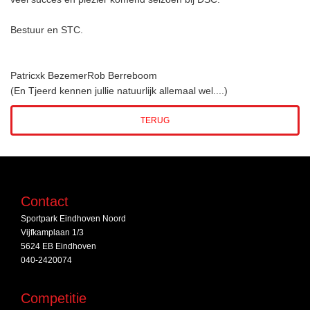
Bestuur en STC.
Patricxk BezemerRob Berreboom
(En Tjeerd kennen jullie natuurlijk allemaal wel....)
TERUG
Contact
Sportpark Eindhoven Noord
Vijfkamplaan 1/3
5624 EB Eindhoven
040-2420074
Competitie