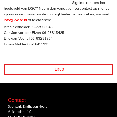
Signinc. rondom het
hoofdveld van DSC? Neem dan vandaag nog contact op met de
sponsorcommissie om de mogelijkheden te bespreken, via mail
info@kvdsc.nl
of telefonisch:
Arno Schneider 06-22505645
Cor-Jan van der Elzen 06-23315425
Eric van Veghel 06-83231764
Edwin Mulder 06-16411933
TERUG
Contact
Sportpark Eindhoven Noord
Vijfkamplaan 1/3