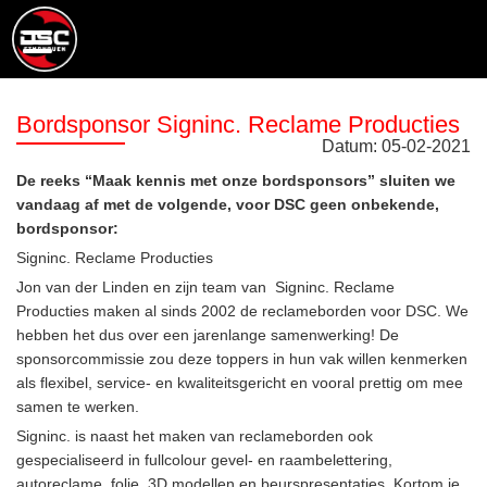
Bordsponsor Signinc. Reclame Producties
Datum:
05
-
02
-
2021
De reeks “Maak kennis met onze bordsponsors” sluiten we
vandaag af met de volgende, voor DSC geen onbekende,
bordsponsor:
Signinc. Reclame Producties
Jon van der Linden en zijn team van Signinc. Reclame
Producties maken al sinds 2002 de reclameborden voor DSC. We
hebben het dus over een jarenlange samenwerking! De
sponsorcommissie zou deze toppers in hun vak willen kenmerken
als flexibel, service- en kwaliteitsgericht en vooral prettig om mee
samen te werken.
Signinc. is naast het maken van reclameborden ook
gespecialiseerd in fullcolour gevel- en raambelettering,
autoreclame, folie, 3D modellen en beurspresentaties. Kortom je