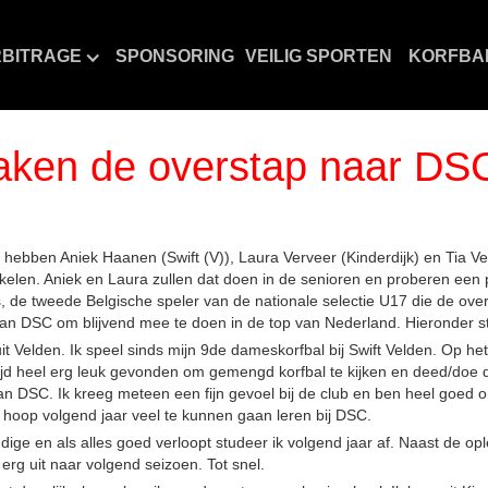
BITRAGE
SPONSORING
VEILIG SPORTEN
KORFBA
maken de overstap naar DS
ie hebben Aniek Haanen (Swift (V)), Laura Verveer (Kinderdijk) en Tia 
len. Aniek en Laura zullen dat doen in de senioren en proberen een p
ns, de tweede Belgische speler van de nationale selectie U17 die de o
an DSC om blijvend mee te doen in de top van Nederland. Hieronder stel
uit Velden. Ik speel sinds mijn 9de dameskorfbal bij Swift Velden. Op het 
tijd heel erg leuk gevonden om gemengd korfbal te kijken en deed/doe 
e van DSC. Ik kreeg meteen een fijn gevoel bij de club en ben heel goe
 hoop volgend jaar veel te kunnen gaan leren bij DSC.
ige en als alles goed verloopt studeer ik volgend jaar af. Naast de ople
erg uit naar volgend seizoen. Tot snel.