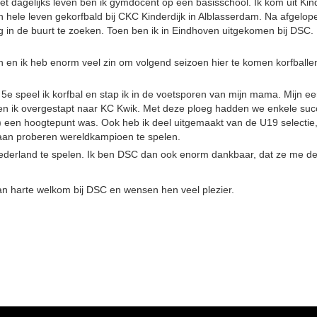
het dagelijks leven ben ik gymdocent op een basisschool. Ik kom uit Kind
 hele leven gekorfbald bij CKC Kinderdijk in Alblasserdam. Na afgelop
ng in de buurt te zoeken. Toen ben ik in Eindhoven uitgekomen bij DSC.
n en ik heb enorm veel zin om volgend seizoen hier te komen korfballen
 5e speel ik korfbal en stap ik in de voetsporen van mijn mama. Mijn ee
ben ik overgestapt naar KC Kwik. Met deze ploeg hadden we enkele succ
 een hoogtepunt was. Ook heb ik deel uitgemaakt van de U19 selectie, 
aan proberen wereldkampioen te spelen.
 Nederland te spelen. Ik ben DSC dan ook enorm dankbaar, dat ze me d
an harte welkom bij DSC en wensen hen veel plezier.