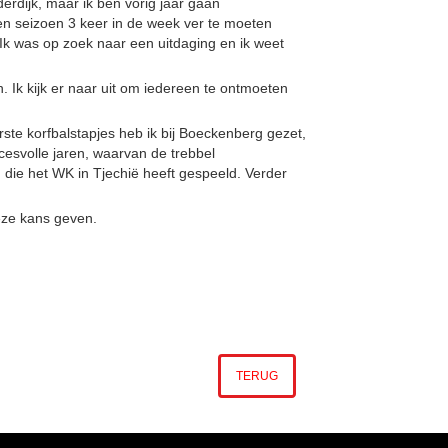
erdijk, maar ik ben vorig jaar gaan
en seizoen 3 keer in de week ver te moeten
 Ik was op zoek naar een uitdaging en ik weet
. Ik kijk er naar uit om iedereen te ontmoeten
rste korfbalstapjes heb ik bij Boeckenberg gezet,
esvolle jaren, waarvan de trebbel
die het WK in Tjechië heeft gespeeld. Verder
eze kans geven.
TERUG