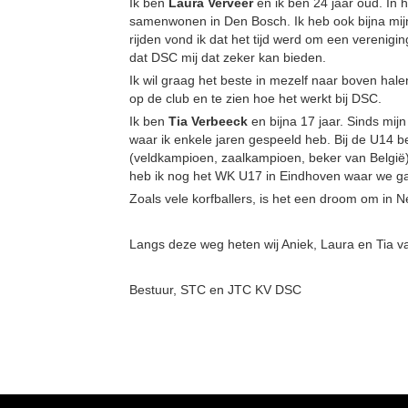
Ik ben
Laura Verveer
en ik ben 24 jaar oud. In 
samenwonen in Den Bosch. Ik heb ook bijna mijn
rijden vond ik dat het tijd werd om een verenigi
dat DSC mij dat zeker kan bieden.
Ik wil graag het beste in mezelf naar boven hale
op de club en te zien hoe het werkt bij DSC.
Ik ben
Tia Verbeeck
en bijna 17 jaar. Sinds mijn
waar ik enkele jaren gespeeld heb. Bij de U14 
(veldkampioen, zaalkampioen, beker van België)
heb ik nog het WK U17 in Eindhoven waar we g
Zoals vele korfballers, is het een droom om in
Langs deze weg heten wij Aniek, Laura en Tia v
Bestuur, STC en JTC KV DSC