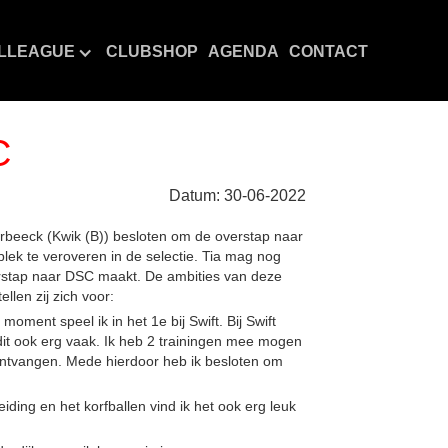
LLEAGUE
CLUBSHOP
AGENDA
CONTACT
C
Datum:
30
-
06
-
2022
Verbeeck (Kwik (B)) besloten om de overstap naar
lek te veroveren in de selectie. Tia mag nog
verstap naar DSC maakt. De ambities van deze
len zij zich voor:
moment speel ik in het 1e bij Swift. Bij Swift
dit ook erg vaak. Ik heb 2 trainingen mee mogen
d ontvangen. Mede hierdoor heb ik besloten om
iding en het korfballen vind ik het ook erg leuk