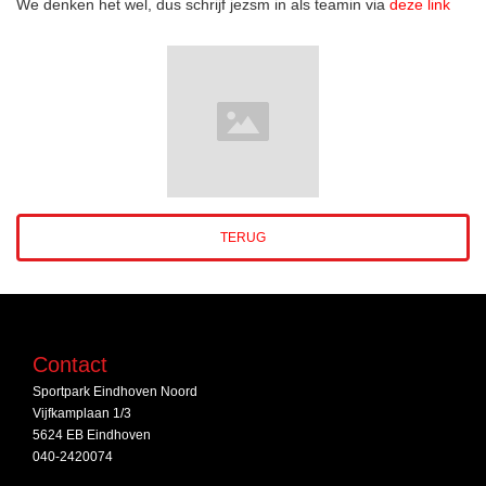
We denken het wel, dus schrijf jezsm in als teamin via
deze link
TERUG
Contact
Sportpark Eindhoven Noord
Vijfkamplaan 1/3
5624 EB Eindhoven
040-2420074