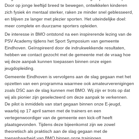
Door op jonge leeftijd breed te bewegen, ontwikkelen kinderen
zich fysiek én mentaal sterker, raken ze minder snel geblesseerd,
en blijven ze langer met plezier sporten. Het uiteindelijke doel:
meer complete en duurzame sporters opleiden.
De interesse in BMO ontstond na een inspirerende lezing van de
PSV Academy tijdens het Sport Symposium van gemeente
Eindhoven. Geïnspireerd door de indrukwekkende resultaten,
hebben we contact gezocht met de gemeente met de vraag hoe
wij deze aanpak kunnen toepassen binnen onze eigen
jeugdopleiding.
Gemeente Eindhoven is vervolgens aan de slag gegaan met het
opzetten van een programma waarmee ook amateurverenigingen
zoals DSC aan de slag kunnen met BMO. Wij zijn er trots op dat
wij als pionier zijn geselecteerd om deze aanpak te verkennen.
De pilot is inmiddels van start gegaan binnen onze E-jeugd,
waarbij op 17 april samen met de trainers en een
vertegenwoordiger van de gemeente een kick-off heeft
plaatsgevonden. Tijdens deze bijeenkomst zijn we zowel
theoretisch als praktisch aan de slag gegaan met de
toepasbaarheid van BMO binnen onze trainingen.