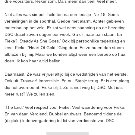
drie voorzitters. Rekensom. Da’s meer dan tien! Veel meer.
Niet alles was simpel. Toiletten na een feestje. Nix 18. Soms
vernielingen in de sporthal. Gedoe met alarm. Achter gebleven
materiaal op het veld. Er zat wel eens spanning op de bezetting.
DSC draait zeven dagen per week. Ga er maar aan staan. En
Fieke? ‘Steady As She Goes.’ Ook bij persoonlijke tegenslag en
leed. Fieke. ‘Heart Of Gold.’ Ging door. En zo nu en dan stoom
afblazen bij mij. Maar we konden altijd weer een beroep op haar
doen. Ik kon haar altijd bellen.
Daarnaast. Ze was vrijwel altijd bij de wedstrijden van het eerste.
Ook uit. Trouwer! Impossible. En nu. Stapje terug. Er is een ploeg
die het overneemt. Fieke blijft. Ze is niet weg bij DSC. Met iets
meer rust? We zullen zien.
‘The End.’ Veel respect voor Fieke. Veel waardering voor Fieke.
En van daar. Verdiend. Dubbel en dwars. Benoemd tijdens de
(digitale) ledenvergadering tot lid van verdienste van DSC.