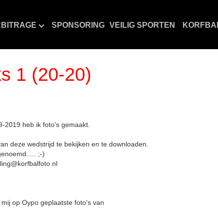
BITRAGE
SPONSORING
VEILIG SPORTEN
KORFBA
ks 1 (20-20)
9-2019 heb ik foto's gemaakt.
svan deze wedstrijd te bekijken en te downloaden.
genoemd..... ;-)
ling@korfbalfoto.nl
r mij op Oypo geplaatste foto's van