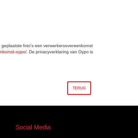
po geplaatste foto's een verwerkersovereenkomst
enkomst-oypo/
. De privacyverklaring van Oypo is
TERUG
Social Media