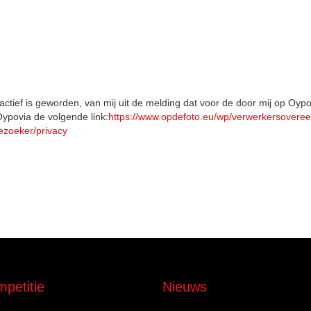
actief is geworden, van mij uit de melding dat voor de door mij op Oy
Oypovia de volgende link:
https://www.opdefoto.eu/wp/verwerkersovere
bezoeker/privacy
petitie
Nieuws