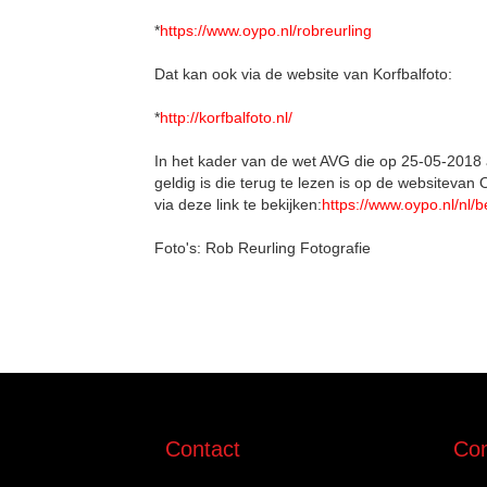
*
https://www.oypo.nl/robreurling
Dat kan ook via de website van Korfbalfoto:
*
http://korfbalfoto.nl/
In het kader van de wet AVG die op 25-05-2018 
geldig is die terug te lezen is op de websitevan 
via deze link te bekijken:
https://www.oypo.nl/nl/
Foto's: Rob Reurling Fotografie
Contact
Com