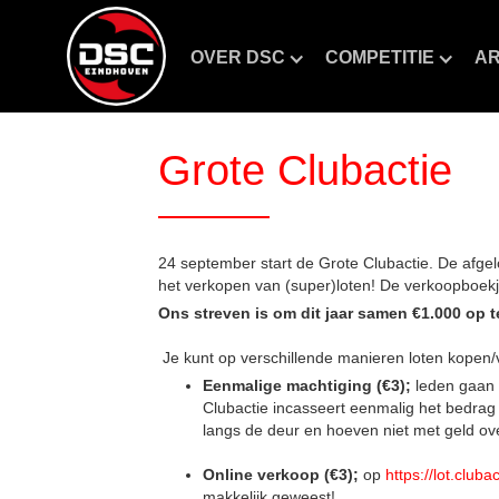
OVER DSC
COMPETITIE
AR
Grote Clubactie
24 september start de Grote Clubactie. De afg
het verkopen van (super)loten! De verkoopboekj
Ons streven is om dit jaar samen €1.000 op t
Je kunt op verschillende manieren loten kopen
Eenmalige machtiging (€3);
leden gaan 
Clubactie incasseert eenmalig het bedrag b
langs de deur en hoeven niet met geld ove
Online verkoop (€3);
op
https://lot.cluba
makkelijk geweest!