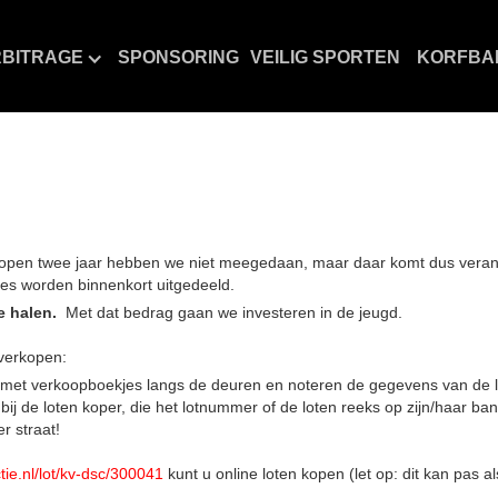
BITRAGE
SPONSORING
VEILIG SPORTEN
KORFBA
elopen twee jaar hebben we niet meegedaan, maar daar komt dus vera
es worden binnenkort uitgedeeld.
e halen.
Met dat bedrag gaan we investeren in de jeugd.
/verkopen:
met verkoopboekjes langs de deuren en noteren de gegevens van de l
ij de loten koper, die het lotnummer of de loten reeks op zijn/haar ba
r straat!
ctie.nl/lot/kv-dsc/300041
kunt u online loten kopen (let op: dit kan pas al