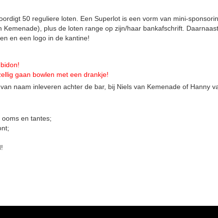
ordigt 50 reguliere loten. Een Superlot is een vorm van mini-sponsor
n Kemenade), plus de loten range op zijn/haar bankafschrift. Daarnaas
en en een logo in de kantine!
 bidon!
ellig gaan bowlen met een drankje!
van naam inleveren achter de bar, bij Niels van Kemenade of Hanny v
 ooms en tantes;
ont;
!