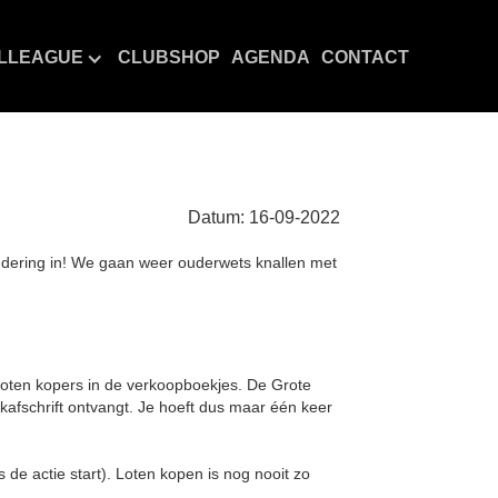
LLEAGUE
CLUBSHOP
AGENDA
CONTACT
Datum:
16
-
09
-
2022
ndering in! We gaan weer ouderwets knallen met
oten kopers in de verkoopboekjes. De Grote
nkafschrift ontvangt. Je hoeft dus maar één keer
s de actie start). Loten kopen is nog nooit zo