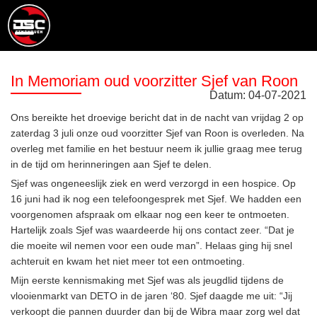
In Memoriam oud voorzitter Sjef van Roon
Datum:
04
-
07
-
2021
Ons bereikte het droevige bericht dat in de nacht van vrijdag 2 op
zaterdag 3 juli onze oud voorzitter Sjef van Roon is overleden. Na
overleg met familie en het bestuur neem ik jullie graag mee terug
in de tijd om herinneringen aan Sjef te delen.
Sjef was ongeneeslijk ziek en werd verzorgd in een hospice. Op
16 juni had ik nog een telefoongesprek met Sjef. We hadden een
voorgenomen afspraak om elkaar nog een keer te ontmoeten.
Hartelijk zoals Sjef was waardeerde hij ons contact zeer. “Dat je
die moeite wil nemen voor een oude man”. Helaas ging hij snel
achteruit en kwam het niet meer tot een ontmoeting.
Mijn eerste kennismaking met Sjef was als jeugdlid tijdens de
vlooienmarkt van DETO in de jaren ‘80. Sjef daagde me uit: “Jij
verkoopt die pannen duurder dan bij de Wibra maar zorg wel dat