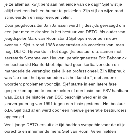
je ze allemaal kwijt bent aan het einde van de dag!” Sjef wist je
altijd met een lach en humor te prikkelen. Zijn stijl en wijze raad
stimuleerden en inspireerden velen.
Door jeugdvoorzitter Jan Janssen werd hij destijds gevraagd om
een jaar mee te draaien in het bestuur van DETO. Als ouder van
jeugdspeler Marc van Roon stond Sjef open voor een nieuw
avontuur. Sjef is rond 1988 aangetreden als voorzitter van, toen
nog, DETO. Hij werkte in het dagelijks bestuur o.a. samen met
secretaris Suzanne van Heuven, penningmeester Eric Babonnick
en bestuurslid Ria Berkhof. Sjef had geen korfbalverleden en
managede de verenging zakelijk en professioneel. Zijn lijfspreuk
was “Je moet het ijzer smeden als het koud is”, met andere
woorden: problemen voor zijn. Sjef startte in een latere fase
gesprekken op om te onderzoeken of een fusie met PSV haalbaar
was. Zoals de historie van DSC beschrijft werd er in de
jaarvergadering van 1991 tegen een fusie gestemd. Het bestuur
o.l.v. Sjef trad af en werd door een nieuwe generatie bestuurders
opgevolgd.
Veel jonge DETO-ers uit die tijd hadden sympathie voor de altijd
oprechte en innemende mens Sjef van Roon. Velen hielden