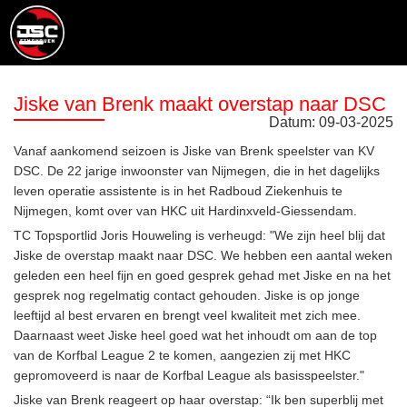
Jiske van Brenk maakt overstap naar DSC
Datum:
09
-
03
-
2025
Vanaf aankomend seizoen is Jiske van Brenk speelster van KV
DSC. De 22 jarige inwoonster van Nijmegen, die in het dagelijks
leven operatie assistente is in het Radboud Ziekenhuis te
Nijmegen, komt over van HKC uit Hardinxveld-Giessendam.
TC Topsportlid Joris Houweling is verheugd: "We zijn heel blij dat
Jiske de overstap maakt naar DSC. We hebben een aantal weken
geleden een heel fijn en goed gesprek gehad met Jiske en na het
gesprek nog regelmatig contact gehouden. Jiske is op jonge
leeftijd al best ervaren en brengt veel kwaliteit met zich mee.
Daarnaast weet Jiske heel goed wat het inhoudt om aan de top
van de Korfbal League 2 te komen, aangezien zij met HKC
gepromoveerd is naar de Korfbal League als basisspeelster."
Jiske van Brenk reageert op haar overstap: “Ik ben superblij met