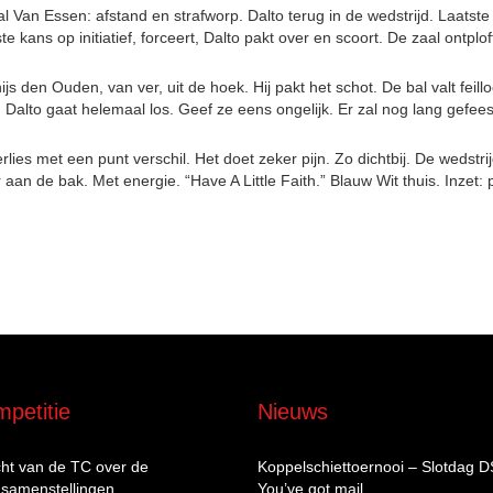
 Van Essen: afstand en strafworp. Dalto terug in de wedstrijd. Laatste 
e kans op initiatief, forceert, Dalto pakt over en scoort. De zaal ontpl
js den Ouden, van ver, uit de hoek. Hij pakt het schot. De bal valt feil
Dalto gaat helemaal los. Geef ze eens ongelijk. Er zal nog lang gefees
ies met een punt verschil. Het doet zeker pijn. Zo dichtbij. De wedstr
 aan de bak. Met energie. “Have A Little Faith.” Blauw Wit thuis. Inze
petitie
Nieuws
cht van de TC over de
Koppelschiettoernooi – Slotdag 
samenstellingen
You’ve got mail