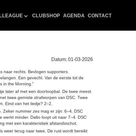
LLEAGUE
CLUBSHOP
AGENDA
CONTACT
Datum:
01
-
03
-
2026
nks naar rechts. Bevlogen supporters.
elangen. Een gevecht. Van de eerste tot de
s in the Morning.”
tje later af met een doorloopbal. De twee meest
 met twee gemiste strafworpen van DSC. Twee
m. Eind van het liedje? 2–2.
to. Zeker nummer zes mag er zijn: 6–4. DSC
e werkt minder. Dalto loopt uit naar 7–4. DSC
g met een karakteristiek afstandsschot.
ds weer terug naar twee. De rust wordt bereikt