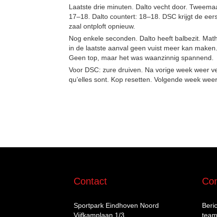
Laatste drie minuten. Dalto vecht door. Tweemaal
17–18. Dalto countert: 18–18. DSC krijgt de eerst
zaal ontploft opnieuw.
Nog enkele seconden. Dalto heeft balbezit. Mathi
in de laatste aanval geen vuist meer kan maken. 
Geen top, maar het was waanzinnig spannend.
Voor DSC: zure druiven. Na vorige week weer verl
qu’elles sont. Kop resetten. Volgende week weer
Contact
Com
Sportpark Eindhoven Noord
Beri
Vijfkamplaan 1/3
team