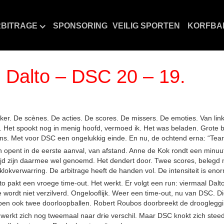
BITRAGE
SPONSORING
VEILIG SPORTEN
KORFBA
. Dalto – DSC 20 – 19.
wakker. De scènes. De acties. De scores. De missers. De emoties. Van li
 Het spookt nog in menig hoofd, vermoed ik. Het was beladen. Grote b
ntens. Met voor DSC een ongelukkig einde. En nu, de ochtend erna: “Tear
en opent in de eerste aanval, van afstand. Anne de Kok rondt een minuu
ijd zijn daarmee wel genoemd. Het dendert door. Twee scores, belegd
klokverwarring. De arbitrage heeft de handen vol. De intensiteit is enor
o pakt een vroege time-out. Het werkt. Er volgt een run: viermaal Dal
wordt niet verzilverd. Ongelooflijk. Weer een time-out, nu van DSC. Di
rpen ook twee doorloopballen. Robert Roubos doorbreekt de droogleggin
en werkt zich nog tweemaal naar drie verschil. Maar DSC knokt zich stee