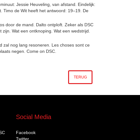
minuut: Jessie Heuveling, van afstand. Eindelijk:
oft. Timo de Wit heeft het antwoord: 19–19. De
loos door de mand. Dalto ontploft. Zeker als DSC
t zijn. Wat een ontknoping. Wat een wedstrijd.
ijd zal nog lang resoneren. Les choses sont ce
t: plaats negen. Come on DSC.
TERUG
Social Media
DSC
Facebook
Twitter