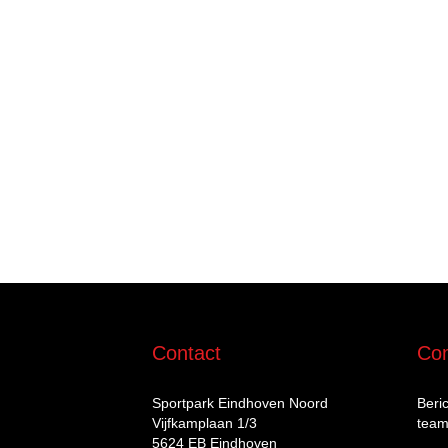
Contact
Com
Sportpark Eindhoven Noord
Beri
Vijfkamplaan 1/3
team
5624 EB Eindhoven