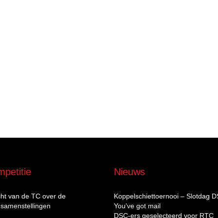
petitie
Nieuws
cht van de TC over de
Koppelschiettoernooi – Slotdag 
samenstellingen
You’ve got mail
DSC‑ers geselecteerd voor RTC