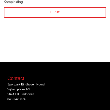
Kampleiding
TERUG
Contact
Sportpark Eindhoven Noord
Vijfkamplaan 1/3
5624 EB Eindhoven
040-2420074