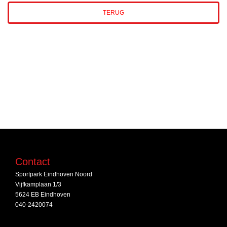
TERUG
Contact
Sportpark Eindhoven Noord
Vijfkamplaan 1/3
5624 EB Eindhoven
040-2420074