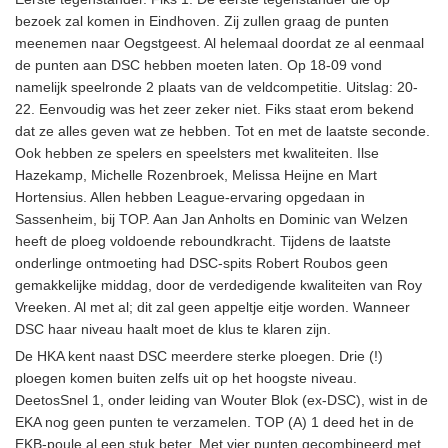
bezoek zal komen in Eindhoven. Zij zullen graag de punten
meenemen naar Oegstgeest. Al helemaal doordat ze al eenmaal
de punten aan DSC hebben moeten laten. Op 18-09 vond
namelijk speelronde 2 plaats van de veldcompetitie. Uitslag: 20-
22. Eenvoudig was het zeer zeker niet. Fiks staat erom bekend
dat ze alles geven wat ze hebben. Tot en met de laatste seconde.
Ook hebben ze spelers en speelsters met kwaliteiten. Ilse
Hazekamp, Michelle Rozenbroek, Melissa Heijne en Mart
Hortensius. Allen hebben League-ervaring opgedaan in
Sassenheim, bij TOP. Aan Jan Anholts en Dominic van Welzen
heeft de ploeg voldoende reboundkracht. Tijdens de laatste
onderlinge ontmoeting had DSC-spits Robert Roubos geen
gemakkelijke middag, door de verdedigende kwaliteiten van Roy
Vreeken. Al met al; dit zal geen appeltje eitje worden. Wanneer
DSC haar niveau haalt moet de klus te klaren zijn.
De HKA kent naast DSC meerdere sterke ploegen. Drie (!)
ploegen komen buiten zelfs uit op het hoogste niveau.
DeetosSnel 1, onder leiding van Wouter Blok (ex-DSC), wist in de
EKA nog geen punten te verzamelen. TOP (A) 1 deed het in de
EKB-poule al een stuk beter. Met vier punten gecombineerd met