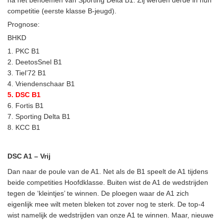
na het benoemen van Sporting Delta B1. Zij werden derde in hun
competitie (eerste klasse B-jeugd).
Prognose:
BHKD
1. PKC B1
2. DeetosSnel B1
3. Tiel’72 B1
4. Vriendenschaar B1
5. DSC B1
6. Fortis B1
7. Sporting Delta B1
8. KCC B1
DSC A1 – Vrij
Dan naar de poule van de A1. Net als de B1 speelt de A1 tijdens
beide competities Hoofdklasse. Buiten wist de A1 de wedstrijden
tegen de ‘kleintjes’ te winnen. De ploegen waar de A1 zich
eigenlijk mee wilt meten bleken tot zover nog te sterk. De top-4
wist namelijk de wedstrijden van onze A1 te winnen. Maar, nieuwe