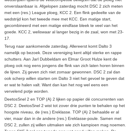
onverslaanbaar is. Afgelopen zaterdag mocht DSC 2 zich meten
met een (res.) League ploeg, KCC 2. Een flink gedeelte van de
wedstrijd kon het tweede mee met KCC. Een matige start,
gecombineerd met een matige eindfase bleek te veel van het
goede. KCC 2, weliswaar al langer bezig in de zaal, won met 23-
17.
Terug naar aankomende zaterdag. Allereerst komt Dalto 3
namelijk op bezoek. Deze vereniging kent altijd sterke en rappe
schutters. Aan Jarl Dubbeldam en Elmar Groot Hulze kent de
ploeg ook nog eens jongens die flink van zich laten horen binnen
de lijnen. Zij geven zich niet zomaar gewonnen. DSC 2 zal dan
ook scherp willen starten om Dalto 3 niet het gevoel te geven dat
er wat te halen valt. Want dan kan het nog wel eens een
vervelend potje worden.
DeetosSnel 2 en TOP (A) 2 lijken op papier dé concurrenten van
DSC 2. DeetosSnel 2 wist tot zover drie punten te behalen op het
hoogste niveau, de (res.) Ereklasse. TOP (A) 2 behaalde er al
vier, maar dan in de andere (res.) Ereklasse-poule. Samen met
DSC 2, zullen zij willen uitmaken wie zich kampioen mag noemen.