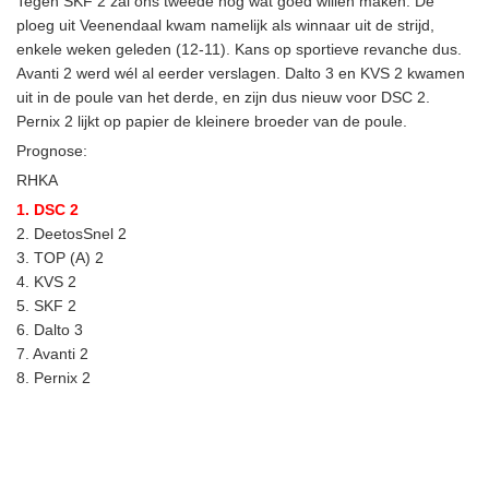
Tegen SKF 2 zal ons tweede nog wat goed willen maken. De
ploeg uit Veenendaal kwam namelijk als winnaar uit de strijd,
enkele weken geleden (12-11). Kans op sportieve revanche dus.
Avanti 2 werd wél al eerder verslagen. Dalto 3 en KVS 2 kwamen
uit in de poule van het derde, en zijn dus nieuw voor DSC 2.
Pernix 2 lijkt op papier de kleinere broeder van de poule.
Prognose:
RHKA
1. DSC 2
2. DeetosSnel 2
3. TOP (A) 2
4. KVS 2
5. SKF 2
6. Dalto 3
7. Avanti 2
8. Pernix 2