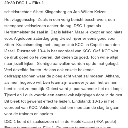
20:30 DSC 1 – Fiks 1
scheidsrechter: Albert Klingenberg en Jan-Willem Keizer
Het vlaggenschip. Zoals in een vorig bericht beschreven; een
steengoed veldseizoen achter de rug. DSC 1 gaat als
Herbstmeister de zaal in. Dat is lekker. Maar je koopt er nog niets
voor. Afgelopen zaterdag ging Uw schrijver er eens goed voor
zitten. Krachtsmeting met League-club KCC, in Capelle aan den
IJssel. Ruststand: 10-4 in het voordeel van KCC. Oef. KCC wist
de druk goed op te voeren, dat deden zij goed. Toch wil je altijd
naar jezelf kijken. Slordige aanvallen werden op de mat gelegd.
Veel dezelfde fouten. Helaas ook enkele bekende
gedragspatronen waar de ploeg écht vanaf zal moeten. Althans,
als men hogerop wil. Een team zijn wanneer je aan het winnen
bent is niet zo moeilijk. Getest word je pas wanneer het niet loopt.
Tjeerd en Louis voerde een aantal vak wijzigingen door in de rust.
Dit bleek tot gewenst effect te leiden. Eindstand: 18-15 in het
voordeel van KCC. Voldoende stof om mee aan de slag te gaan
voor de trainers en spelers.
DSC 1 komt dit zaalseizoen uit in de Hoofdklasse (HKA-poule).
Eerste tegenstander. Fiks 1. De eerste tegenstander die op