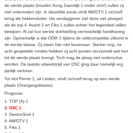
de vierde plaats (houden Koog Zaandijk 1 onder zich!) zullen zij
niet ontevreden zijn. In diezelfde poule vindt AW/DTV 1 zichzelf
terug als hekkensluiter. Uw verslaggever ziet deze vier ploegen
als de top-4. Avanti 1 en Fiks 1 zullen echter het tegendeel willen
bewijzen. Al zal hun eerste doelstelling vermoedelijk handhaving
zijn. Opmerkelijk is dat ODIK 1 tijdens de veldcompetitie uitkomt in
de eerste klasse. Zij staan hier niet bovenaan. Sterker nog; na
acht gespeelde rondes hebben zij acht punten verzameld wat hen
tot de vierde plaats brengt. Toch mag de ploeg niet onderschat
worden. De laatste uitwedstrijd van DSC ging daar namelijk erg
pijnlijk verloren.
Tot slot Pernix 1, uit Leiden, vindt zichzelf terug op een vierde
plaats (Overgangsklasse).
Prognose:
1. TOP (A) 1
2. DSC 1
3. DeetosSnel 1
4. AW/DTV 1
5. Fiks 1