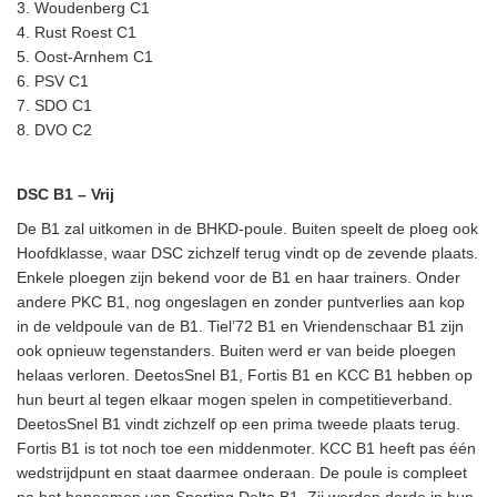
3. Woudenberg C1
4. Rust Roest C1
5. Oost-Arnhem C1
6. PSV C1
7. SDO C1
8. DVO C2
DSC B1 – Vrij
De B1 zal uitkomen in de BHKD-poule. Buiten speelt de ploeg ook
Hoofdklasse, waar DSC zichzelf terug vindt op de zevende plaats.
Enkele ploegen zijn bekend voor de B1 en haar trainers. Onder
andere PKC B1, nog ongeslagen en zonder puntverlies aan kop
in de veldpoule van de B1. Tiel’72 B1 en Vriendenschaar B1 zijn
ook opnieuw tegenstanders. Buiten werd er van beide ploegen
helaas verloren. DeetosSnel B1, Fortis B1 en KCC B1 hebben op
hun beurt al tegen elkaar mogen spelen in competitieverband.
DeetosSnel B1 vindt zichzelf op een prima tweede plaats terug.
Fortis B1 is tot noch toe een middenmoter. KCC B1 heeft pas één
wedstrijdpunt en staat daarmee onderaan. De poule is compleet