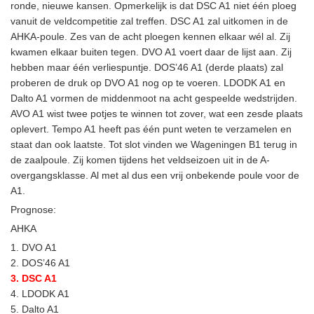
ronde, nieuwe kansen. Opmerkelijk is dat DSC A1 niet één ploeg
vanuit de veldcompetitie zal treffen. DSC A1 zal uitkomen in de
AHKA-poule. Zes van de acht ploegen kennen elkaar wél al. Zij
kwamen elkaar buiten tegen. DVO A1 voert daar de lijst aan. Zij
hebben maar één verliespuntje. DOS’46 A1 (derde plaats) zal
proberen de druk op DVO A1 nog op te voeren. LDODK A1 en
Dalto A1 vormen de middenmoot na acht gespeelde wedstrijden.
AVO A1 wist twee potjes te winnen tot zover, wat een zesde plaats
oplevert. Tempo A1 heeft pas één punt weten te verzamelen en
staat dan ook laatste. Tot slot vinden we Wageningen B1 terug in
de zaalpoule. Zij komen tijdens het veldseizoen uit in de A-
overgangsklasse. Al met al dus een vrij onbekende poule voor de
A1.
Prognose:
AHKA
1. DVO A1
2. DOS’46 A1
3. DSC A1
4. LDODK A1
5. Dalto A1