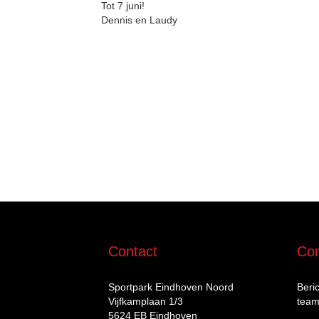
Tot 7 juni!
Dennis en Laudy
Contact
Com
Sportpark Eindhoven Noord
Beri
Vijfkamplaan 1/3
team
5624 EB Eindhoven