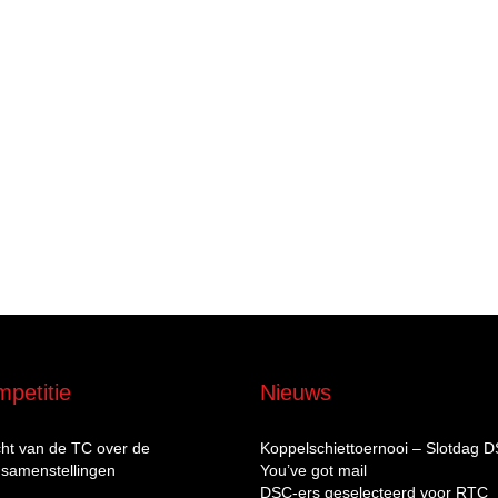
petitie
Nieuws
cht van de TC over de
Koppelschiettoernooi – Slotdag 
samenstellingen
You’ve got mail
DSC‑ers geselecteerd voor RTC