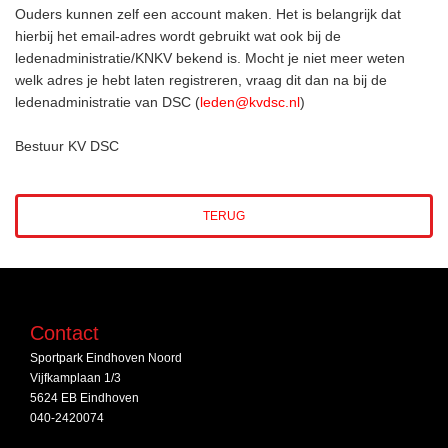
Ouders kunnen zelf een account maken. Het is belangrijk dat
hierbij het email-adres wordt gebruikt wat ook bij de
ledenadministratie/KNKV bekend is. Mocht je niet meer weten
welk adres je hebt laten registreren, vraag dit dan na bij de
ledenadministratie van DSC (
leden@kvdsc.nl
)
Bestuur KV DSC
TERUG
Contact
Sportpark Eindhoven Noord
Vijfkamplaan 1/3
5624 EB Eindhoven
040-2420074