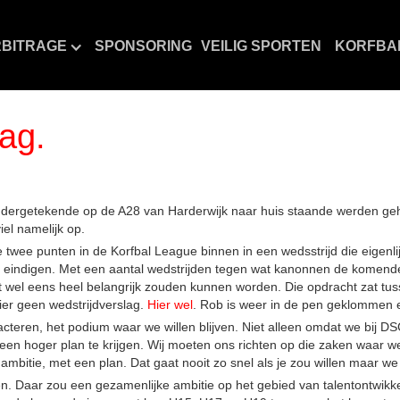
BITRAGE
SPONSORING
VEILIG SPORTEN
KORFBA
ag.
ndergetekende op de A28 van Harderwijk naar huis staande werden geho
el namelijk op.
 twee punten in de Korfbal League binnen in een wedsstrijd die eigenli
) te eindigen. Met een aantal wedstrijden tegen wat kanonnen de kome
rit wel eens heel belangrijk zouden kunnen worden. Die opdracht zat t
Hier geen wedstrijdverslag.
Hier wel
. Rob is weer in de pen geklommen en
teren, het podium waar we willen blijven. Niet alleen omdat we bij DS
 een hoger plan te krijgen. Wij moeten ons richten op die zaken waar 
ambitie, met een plan. Dat gaat nooit zo snel als je zou willen maar w
en. Daar zou een gezamenlijke ambitie op het gebied van talentontwikke