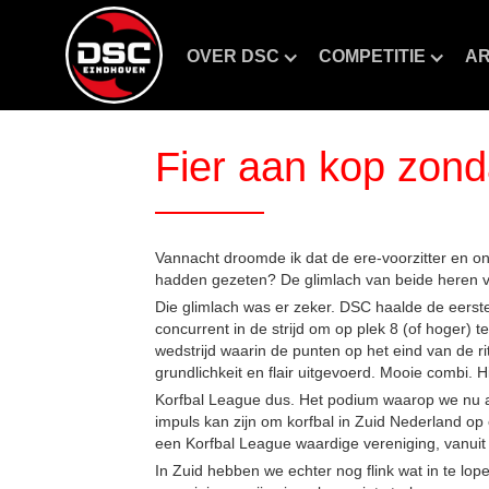
OVER DSC
COMPETITIE
AR
Fier aan kop zond
Vannacht droomde ik dat de ere-voorzitter en o
hadden gezeten? De glimlach van beide heren vi
Die glimlach was er zeker. DSC haalde de eerste
concurrent in de strijd om op plek 8 (of hoger
wedstrijd waarin de punten op het eind van de 
grundlichkeit en flair uitgevoerd. Mooie combi. 
Korfbal League dus. Het podium waarop we nu ac
impuls kan zijn om korfbal in Zuid Nederland op
een Korfbal League waardige vereniging, vanuit 
In Zuid hebben we echter nog flink wat in te lop