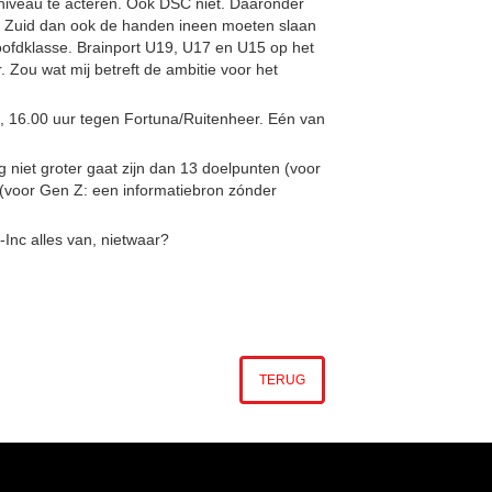
niveau te acteren. Ook DSC niet. Daaronder
 in Zuid dan ook de handen ineen moeten slaan
hoofdklasse. Brainport U19, U17 en U15 op het
. Zou wat mij betreft de ambitie voor het
p, 16.00 uur tegen Fortuna/Ruitenheer. Eén van
niet groter gaat zijn dan 13 doelpunten (voor
 (voor Gen Z: een informatiebron zónder
-Inc alles van, nietwaar?
TERUG