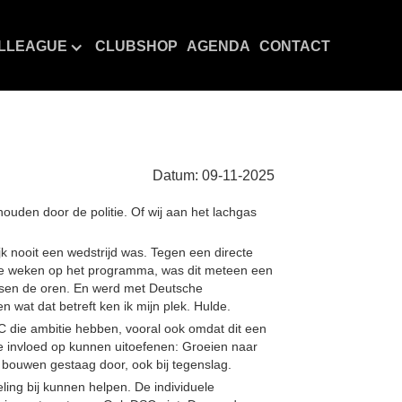
LLEAGUE
CLUBSHOP
AGENDA
CONTACT
Datum:
09
-
11
-
2025
uden door de politie. Of wij aan het lachgas
jk nooit een wedstrijd was. Tegen een directe
nde weken op het programma, was dit meteen een
ussen de oren. En werd met Deutsche
 wat dat betreft ken ik mijn plek. Hulde.
C die ambitie hebben, vooral ook omdat dit een
we invloed op kunnen uitoefenen: Groeien naar
e bouwen gestaag door, ook bij tegenslag.
ling bij kunnen helpen. De individuele