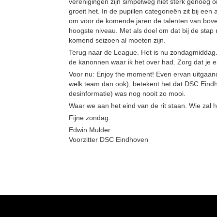
verenigingen zijn simpelweg niet sterk genoeg
groeit het. In de pupillen categorieën zit bij 
om voor de komende jaren de talenten van boveng
hoogste niveau. Met als doel om dat bij de stap n
komend seizoen al moeten zijn.
Terug naar de League. Het is nu zondagmiddag. 
de kanonnen waar ik het over had. Zorg dat je er
Voor nu: Enjoy the moment! Even ervan uitgaand
welk team dan ook), betekent het dat DSC Eindho
desinformatie) was nog nooit zo mooi.
Waar we aan het eind van de rit staan. Wie zal h
Fijne zondag.
Edwin Mulder
Voorzitter DSC Eindhoven