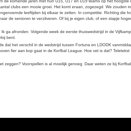
 om de komende jaren met hun U15, U17 en U19 teams op het hoogste 
een aantal clubs een mooie groei. Het komt eraan, zogezegd. We zouden
enoemde leeftijden bij elkaar te zetten. In competitie. Richting die 
aar de senioren te verzilveren. Of bij je eigen club, of een stapje hoger
Ik ga afronden. Volgende week de eerste thuiswedstrijd in de Vijfkam
bij bent.
e dat het verschil in de wedstrijd tussen Fortuna en LDODK vanmiddag 
ven fier aan kop gaat in de Korfbal League. Hoe vet is dat? Teletekst
et zeggen? Voorspellen is al moeilijk genoeg. Daar weten ze bij Korfbal